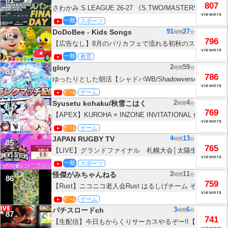
81
807
さわかみ S.LEAGUE 26-27 《S.TWO/MASTERS》
viewers
海道浜厚真プロアマオープン 北海道マスターズ／北海道マ
一般
スポーツ
アル FINAL DAY Aバンク
91
27
DoDoBee - Kids Songs
時間
分
82
796
【広告なし】8月のパリカフェで流れる初秋のスターバックス
viewers
ッフェル塔を眺めながら、やさしいボサノバと始める優雅な
一般
教育
めるカフェジャズBGM - 𝐀𝐮𝐭𝐮𝐦𝐧 𝐉𝐚𝐳𝐳
2
59
glory
時間
分
83
786
ゆったりとした朝活【シャドバWB/Shadowverse: Worlds B
viewers
ｹﾞｰﾑ
ゲーム
2
4
Syusetu kohaku/秋雪こはく
時間
分
84
769
【APEX】KUROHA × INZONE INVITATIONAL 何と
viewers
す！ w/Rasさん 昏昏アリア【REJECT/秋雪こはく】
ｹﾞｰﾑ
ゲーム
4
13
JAPAN RUGBY TV
時間
分
85
765
【LIVE】グランドファイナル 札幌大会│太陽生命ウィメ
viewers
ーズ2026
一般
スポーツ
2
11
怪傑がみちゃんねる
時間
分
86
759
【Rust】ニコニコ老人会Rust はるしげチーム その3 2026/8
viewers
ｹﾞｰﾑ
ゲーム
3
6
パチスロードch
時間
分
87
741
【生配信】今日もからくりサーカスやるぞー!!【からくりサ
viewers