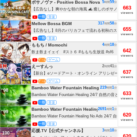
5
59
ボサノヴァ - Positive Bossa Nova
時間
分
94
663
【広告なし】爽やかな朝の海風 🌊 癒しのボサノバ女性ボ
viewers
書用BGM ☕ Healing Bossa Nova Cafe
一般
音楽
317
58
Mellow Bossa BGM
時間
分
95
655
【広告なし】8月のパリカフェで流れる初秋のスターバックス
viewers
ッフェル塔を眺めながら、やさしいボサノバと始める優雅な
一般
音楽
めるカフェジャズBGM - 𝐀𝐮𝐭𝐮𝐦𝐧 𝐉𝐚𝐳𝐳
4
18
ももち / Momochi
時間
分
96
642
飲ま飲まイェイ #スト６ #ももち生放送 #sf6
viewers
ｹﾞｰﾑ
ゲーム
2
41
えーすんっ
時間
分
97
637
【新台】eソードアート・オンライン アリシゼーション 
viewers
ぶっ倒す！！！ 8/9 【ホール配信】
ｹﾞｰﾑ
ゲーム
219
1
Bamboo Water Fountain Healing
時間
分
98
633
Bamboo Water Fountain Healing 24/7 自然の音とと
viewers
ンブーウォーターファウンテン【癒し音楽BGM・100％広
一般
音楽
2691
1
Bamboo Water Fountain Healing
時間
分
99
620
Bamboo Water Fountain Healing No Ads 24/7 自
viewers
ックス バンブーウォーターファウンテン【癒し音楽BGM
一般
音楽
3
10
応援.TV【公式チャンネル】
時間
分
100
620