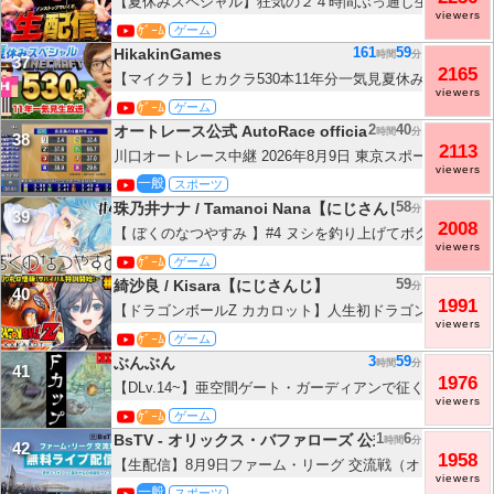
【夏休みスペシャル】狂気の２４時間ぶっ通し生配信！！
viewers
ｹﾞｰﾑ
ゲーム
161
59
HikakinGames
時間
分
37
2165
【マイクラ】ヒカクラ530本11年分一気見夏休み生配信！
viewers
Minecraft】
ｹﾞｰﾑ
ゲーム
2
40
オートレース公式 AutoRace official
時間
分
38
2113
川口オートレース中継 2026年8月9日 東京スポーツ新聞社
viewers
一般
スポーツ
58
珠乃井ナナ / Tamanoi Nana【にじさんじ】
分
39
2008
【 ぼくのなつやすみ 】#4 ヌシを釣り上げてボクが主になる
viewers
珠乃井ナナ】
ｹﾞｰﾑ
ゲーム
59
綺沙良 / Kisara【にじさんじ】
分
40
1991
【ドラゴンボールZ カカロット】人生初ドラゴンボール！
viewers
ぞ！#2【綺沙良/にじさんじ】
ｹﾞｰﾑ
ゲーム
3
59
ぶんぶん
時間
分
41
1976
【DLv.14~】亜空間ゲート・ガーディアンで征くフュージ
viewers
戯王マスターデュエル】
ｹﾞｰﾑ
ゲーム
1
6
BsTV - オリックス・バファローズ 公式
時間
分
42
1958
【生配信】8月9日ファーム・リーグ 交流戦（オリックス vs
viewers
ト）
一般
スポーツ