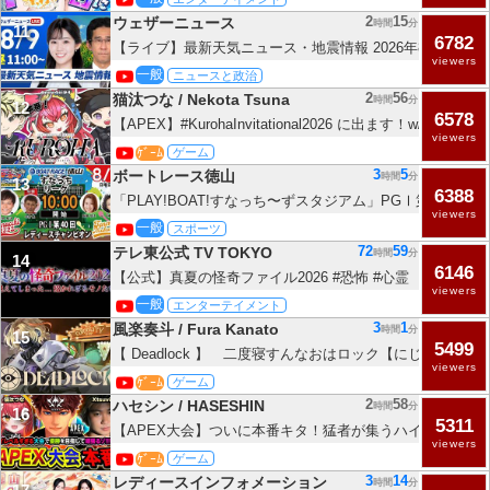
2
15
ウェザーニュース
時間
分
11
6782
【ライブ】最新天気ニュース・地震情報 2026年8月9日(日
viewers
急な雷雨に注意〈ウェザーニュースLiVEコーヒータイム
一般
ニュースと政治
央〉
2
56
猫汰つな / Nekota Tsuna
時間
分
12
6578
【APEX】#KurohaInvitational2026 に出ます！w/ハセシン
viewers
いすぽ / 猫汰つな】
ｹﾞｰﾑ
ゲーム
3
5
ボートレース徳山
時間
分
13
6388
「PLAY!BOAT!すなっち〜ずスタジアム」PGⅠ第40回レ
viewers
オン 4日目
一般
スポーツ
72
59
テレ東公式 TV TOKYO
時間
分
14
6146
【公式】真夏の怪奇ファイル2026 #恐怖 #心霊
viewers
一般
エンターテイメント
3
1
風楽奏斗 / Fura Kanato
時間
分
15
5499
【 Deadlock 】 二度寝すんなおはロック【にじさんじ/
viewers
ｹﾞｰﾑ
ゲーム
2
58
ハセシン / HASESHIN
時間
分
16
5311
【APEX大会】ついに本番キタ！猛者が集うハイレベルす
viewers
目指すゾ!!! Xtsuvi, 猫汰つな【ハセシン】Apex Legends,
ｹﾞｰﾑ
ゲーム
#KurohaInvitational2026
3
14
レディースインフォメーション
時間
分