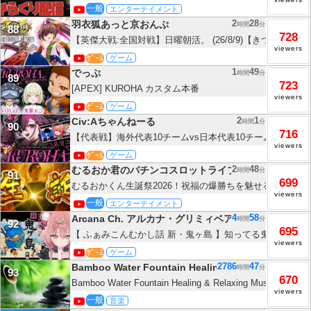
#shorts
一般
エンターテイメント
2
28
羽衣狐あっと京おんぷ
時間
分
88
728
【英傑大戦:全国対戦】日曜朝活。 (26/8/9)【きつね配信13
viewers
ｹﾞｰﾑ
ゲーム
1
49
でっぷ
時間
分
89
723
[APEX] KUROHA カスタム本番
viewers
ｹﾞｰﾑ
ゲーム
2
1
Civ:Aちゃんねーる
時間
分
90
716
【代表戦】海外代表10チームvs日本代表10チームのクソ
viewers
まる w/ こはくてとさん Ftyanさん -Apex Legends-
ｹﾞｰﾑ
ゲーム
2
48
むるおか君のパチンコスロットライブ
時間
分
91
699
むるおかくん生誕祭2026！祝福の爆勝ちを魅せる漢39歳妻子持ち
viewers
一般
エンターテイメント
4
58
Arcana Ch. アルカナ・グリミィベア
時間
分
92
695
【 ふぁみこんむかし話 新・鬼ヶ島 】知ってる鬼ヶ島と違う.
viewers
ゲームを完全初見プレイ✨【アルカナ・グリミィベア/Variu
ｹﾞｰﾑ
ゲーム
2786
47
Bamboo Water Fountain Healing
時間
分
93
670
Bamboo Water Fountain Healing & Relaxing Music No 
viewers
ともに音楽をリラックス バンブーウォーターファウンテン
一般
音楽
BGM】