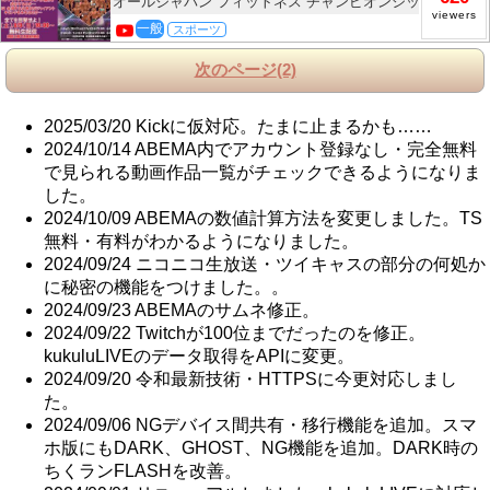
オールジャパン フィットネス チャンピオンシップス 2026
viewers
一般
スポーツ
次のページ
(2)
2025/03/20 Kickに仮対応。たまに止まるかも……
2024/10/14 ABEMA内でアカウント登録なし・完全無料
で見られる動画作品一覧がチェックできるようになりま
した。
2024/10/09 ABEMAの数値計算方法を変更しました。TS
無料・有料がわかるようになりました。
2024/09/24 ニコニコ生放送・ツイキャスの部分の何処か
に秘密の機能をつけました。。
2024/09/23 ABEMAのサムネ修正。
2024/09/22 Twitchが100位までだったのを修正。
kukuluLIVEのデータ取得をAPIに変更。
2024/09/20 令和最新技術・HTTPSに今更対応しまし
た。
2024/09/06 NGデバイス間共有・移行機能を追加。スマ
ホ版にもDARK、GHOST、NG機能を追加。DARK時の
ちくランFLASHを改善。