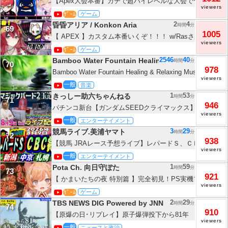
【Apex大会本番】ガチで超ハイレベルな大会でヤバイ 勝つぞ
viewers
CPT 胡桃のあ | Apex Legends
ｹﾞｰﾑ
ゲーム
2
4
昏昏アリア / Konkon Aria
時間
分
69
1005
【 APEX 】カスタム本番いくぞ！！！ w/Rasさん、こは
viewers
#KurohaInvitational2026【昏昏アリア/ネオポルテ】
ｹﾞｰﾑ
ゲーム
2546
40
Bamboo Water Fountain Healing
時間
分
70
978
Bamboo Water Fountain Healing & Relaxing Music No 
viewers
ともに音楽をリラックス バンブーウォーターファウンテン
一般
音楽
BGM】
1
53
きっしー助六ちゃんねる
時間
分
71
946
パチンコ新台【ガンダムSEEDクライマックス】ジャギャ
viewers
に大阪の街を自家用ヘリから見下ろせる大富豪になりたい ︎#
一般
エンターテイメント
スロ #shorts
3
29
競馬ライブ.美浦ヤマト
時間
分
72
938
【競馬 JRAレース予想ライブ】レパードＳ、ＣＢＣ賞。
viewers
一般
エンターテイメント
1
59
Pota Ch. 向日守ぽた
時間
分
73
921
【 かまいたちの夜 特別篇 】完全初見！PS実機プレイ.ᐟ
viewers
にチャレンジ.ᐟ.ᐟ【向日守ぽた/ Varium】
ｹﾞｰﾑ
ゲーム
2
29
TBS NEWS DIG Powered by JNN
時間
分
74
910
【原爆の日･リプレイ】原子爆弾投下から81年 長崎市「平
viewers
前11時2分ごろに黙とう 平和への誓いも（2026年8月9日午
一般
ニュースと政治