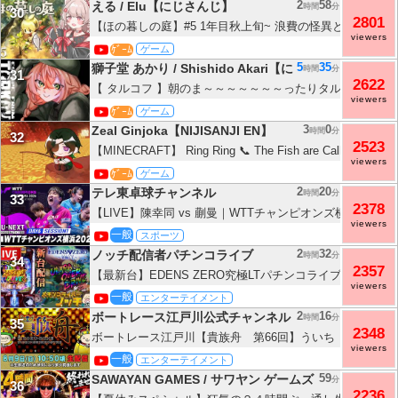
2
58
える / Elu【にじさんじ】
時間
分
30
2801
【ほの暮しの庭】#5 1年目秋上旬~ 浪費の怪異と向き合う
viewers
あり【にじさんじ/える】
ｹﾞｰﾑ
ゲーム
5
35
獅子堂 あかり / Shishido Akari【にじさんじ】
時間
分
31
2622
【 タルコフ 】朝のま～～～～～～～ったりタルコフ【にじ
viewers
かり】
ｹﾞｰﾑ
ゲーム
3
0
Zeal Ginjoka【NIJISANJI EN】
時間
分
32
2523
【MINECRAFT】 Ring Ring 📞 The Fish are Calling 【NIJIS
viewers
Ginjoka】
ｹﾞｰﾑ
ゲーム
2
20
テレ東卓球チャンネル
時間
分
33
2378
【LIVE】陳幸同 vs 蒯曼｜WTTチャンピオンズ横浜2026
viewers
決勝【Day6 Session1】
一般
スポーツ
2
32
ノッチ配信者パチンコライブ
時間
分
34
2357
【最新台】EDENS ZERO究極LTパチンコライブ配信
viewers
一般
エンターテイメント
2
16
ボートレース江戸川公式チャンネル ういちの江戸川ナ
時間
分
35
2348
ボートレース江戸川【貴族舟 第66回】ういち しんのす
viewers
一般
エンターテイメント
59
SAWAYAN GAMES / サワヤン ゲームズ
分
36
2236