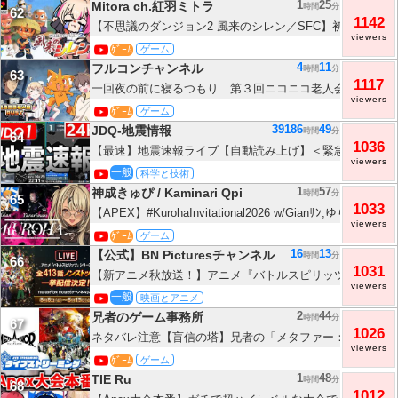
1
25
Mitora ch.紅羽ミトラ
時間
分
62
1142
【不思議のダンジョン2 風来のシレン／SFC】初めてのシ
viewers
【紅羽ミトラ/Vtuber】
ｹﾞｰﾑ
ゲーム
4
11
フルコンチャンネル
時間
分
63
1117
一回夜の前に寝るつもり 第３回ニコニコ老人会RUST Day
viewers
点】#ニコニコ老人会RUST
ｹﾞｰﾑ
ゲーム
39186
49
JDQ-地震情報
時間
分
64
1036
【最速】地震速報ライブ【自動読み上げ】＜緊急地震速報
viewers
情報・雨雲レーダー＞
一般
科学と技術
1
57
神成きゅぴ / Kaminari Qpi
時間
分
65
1033
【APEX】#KurohaInvitational2026 w/Gianｻﾝ,ゆらりま
viewers
神成きゅぴ】
ｹﾞｰﾑ
ゲーム
16
13
【公式】BN Picturesチャンネル
時間
分
66
1031
【新アニメ秋放送！】アニメ『バトルスピリッツ』歴代シリ
viewers
ンストップ一挙ライブ配信中！
一般
映画とアニメ
2
44
兄者のゲーム事務所
時間
分
67
1026
ネタバレ注意【盲信の塔】兄者の「メタファー：リファン
viewers
【2BRO.】
ｹﾞｰﾑ
ゲーム
1
48
TIE Ru
時間
分
68
1012