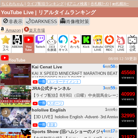
ちくわちゃん
ライブ配信ランキング
dアニメ検索
🍜札幌ﾗｰﾒﾝ
🍛札幌ｶﾚｰ
YouTube Live | リアルタイムランキング
🚫
🌙
👻
非表示
DARKNESS
肖像権対策
Amazon
|
楽天市場
フル
ABEMA
You
Twitch
ﾆｺﾆｺ
ツイ
わっち
Kick
kukulu
OPEN
FC2
ﾆｺ生
スペ
Tube
生放送
キャス
LIVE
REC
LIVE
公式
08/09 12:59更新
YouTube
6
58
Kai Cenat Live
時間
分
1
45568
KAI X SPEED MINECRAFT MARATHON BEATING ALL 
*HARDCORE* DAY 2 PART 1
viewers
一般
エンターテイメント
3
59
JRA公式チャンネル
時間
分
2
40999
【ライブ配信】8月9日（日曜）中央競馬全レース中継（新
viewers
一般
スポーツ
1
4
hololive English
時間
分
3
32995
【3D LIVE】hololive English -Advent- 3rd Anniversary Live
viewers
Fate【#AdventBoundbyFate】
一般
音楽
4
17
Sports Show (旧ハムショーのメジャー実況ch)
時間
分
4
31972