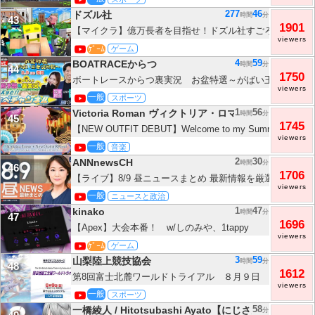
277
46
ドズル社
時間
分
43
1901
【マイクラ】億万長者を目指せ！ドズル社すごろく！【ド
viewers
送】
ｹﾞｰﾑ
ゲーム
4
59
BOATRACEからつ
時間
分
44
1750
ボートレースからつ裏実況 お盆特選～がばい王者決定戦
viewers
一般
スポーツ
1
56
Victoria Roman ヴィクトリア・ロマン
時間
分
45
1745
【NEW OUTFIT DEBUT】Welcome to my Summer Fest
viewers
夏祭りへようこそ！🎆🏮 #densetsuexe #victoriaroman
一般
音楽
2
30
ANNnewsCH
時間
分
46
1706
【ライブ】8/9 昼ニュースまとめ 最新情報を厳選してお届け
viewers
【LIVE】
一般
ニュースと政治
1
47
kinako
時間
分
47
1696
【Apex】大会本番！ w/しのみや、1tappy
viewers
ｹﾞｰﾑ
ゲーム
3
59
山梨陸上競技協会
時間
分
48
1612
第8回富士北麓ワールドトライアル ８月９日 LIVE配信
viewers
一般
スポーツ
58
一橋綾人 / Hitotsubashi Ayato【にじさんじ】
分