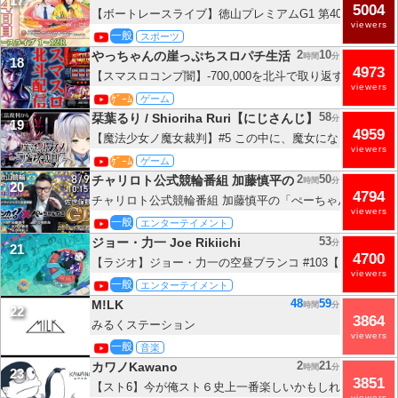
17
5004
【ボートレースライブ】徳山プレミアムG1 第40回レディ
viewers
4日目 1〜12R【徳山】
一般
スポーツ
2
10
やっちゃんの崖っぷちスロパチ生活
時間
分
18
4973
【スマスロコンプ闇】-700,000を北斗で取り返す！ウエ
viewers
イブ配信！パチンコパチスロ生配信！8/9#shorts
ｹﾞｰﾑ
ゲーム
58
栞葉るり / Shioriha Ruri【にじさんじ】
分
19
4959
【魔法少女ノ魔女裁判】#5 この中に、魔女になった少女が
viewers
にじさんじ】
ｹﾞｰﾑ
ゲーム
2
50
チャリロト公式競輪番組 加藤慎平の「ぺーちゃんねる
時間
分
20
4794
チャリロト公式競輪番組 加藤慎平の「ぺーちゃんねる」8/9(
viewers
和歌山競輪 ワールドサイクリスト支援競輪 [ＧⅢ♥] ～ #佐
一般
エンターテイメント
子オールスター競輪 [ＧⅠ♥ナイター]
53
ジョー・力一 Joe Rikiichi
分
21
4700
【ラジオ】ジョー・力一の空昼ブランコ #103【にじさん
viewers
一般
エンターテイメント
48
59
M!LK
時間
分
22
3864
みるくステーション
viewers
一般
音楽
2
21
カワノKawano
時間
分
23
3851
【スト6】今が俺スト６史上一番楽しいかもしれない
viewers