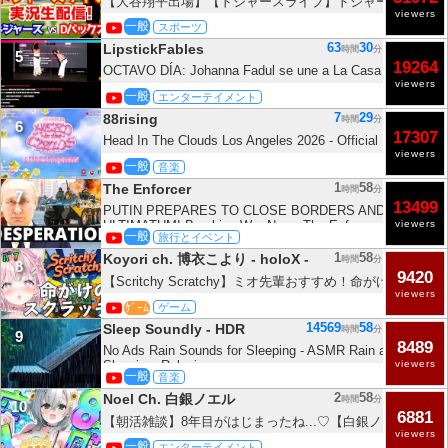
【大谷翔平出場】【ドジャースライブ】ドジャース対Dバッ
viewers
発 8/9 【野球ラジオ調実況】 #大谷翔平 #ドジャース
一般
スポーツ
63
30
LipstickFables
時間
分
5
19264
OCTAVO DÍA: Johanna Fadul se une a La Casa de El Leng
viewers
一般
エンターテイメント
7
29
88rising
時間
分
6
17307
Head In The Clouds Los Angeles 2026 - Official Livestream
viewers
一般
音楽
1
58
The Enforcer
時間
分
7
13499
PUTIN PREPARES TO CLOSE BORDERS AND MOBILIZE,
ULTIMATUM! Breaking War News The Enforcer
viewers
一般
旅行とイベント
1
58
Koyori ch. 博衣こより - holoX -
時間
分
8
9420
【Scritchy Scratchy】ミオ先輩おすすめ！命がけのス
viewers
ークリアを目指して！【博衣こより/ホロライブ】
ｹﾞｰﾑ
ゲーム
14569
58
Sleep Soundly - HDR
時間
分
9
8489
No Ads Rain Sounds for Sleeping - ASMR Rain and Thunde
Sleeping, Relaxing
viewers
一般
音楽
2
58
Noel Ch. 白銀ノエル
時間
分
10
6881
【朝活雑談】8年目がはじまったね...♡【白銀ノエル/ホロ
viewers
一般
エンターテイメント