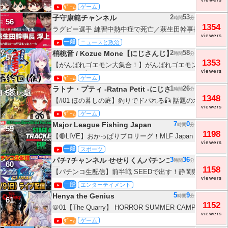
【IdentityV】＃手記のオワーレン
ｹﾞｰﾑ
ゲーム
2
53
子守康範チャンネル
時間
分
56
1354
ラグビー選手 練習中熱中症で死亡／萩生田幹事長案浮上 
viewers
一教会の野望実現へ／香椎なつ 兵庫から撤退宣言 片山安孝
一般
ニュースと政治
さいとう元彦後援会 推し活寄付多数 神戸新聞
2
58
梢桃音 / Kozue Mone【にじさんじ】
時間
分
57
1353
【がんばれゴエモン大集合！】がんばれゴエモン2 奇天烈
viewers
最終回(仮)🏯【にじさんじ/梢桃音】
ｹﾞｰﾑ
ゲーム
1
26
ラトナ・プティ -Ratna Petit -にじさんじ所属
時間
分
58
1348
【#01 ほの暮しの庭】釣りでドパれる🎣 話題のホラー × 
viewers
ネタバレあり【ラトナ・プティ/にじさんじ】
ｹﾞｰﾑ
ゲーム
7
0
Major League Fishing Japan
時間
分
59
1198
【🔴LIVE】おかっぱりプロリーグ！MLF Japan Shore Attack 
viewers
STAGE 4 TRACKER Boats CUP Day2【バス釣り/霞ヶ浦
一般
スポーツ
3
36
パチ7チャンネル せせりくんパチンコパチスロ生配信
時間
分
60
1158
画
【パチンコ生配信】前半戦 SEEDで出す！静岡県 ABC掛
viewers
信！ 良さげな台を実戦予定!!【パチンコライブ】【パチス
一般
エンターテイメント
りくん】
5
9
Henya the Genius
時間
分
61
1152
📛01【The Quarry】 HORROR SUMMER CAMP DAYO!
viewers
ｹﾞｰﾑ
ゲーム