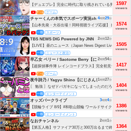
49
1597
【デュエプレ】完全に時代に取り残されている男のデュエプ
viewers
にじさんじ】
ｹﾞｰﾑ
ゲーム
4
29
チャーくんの本気でスポーツ実況ch
時間
分
50
1574
【山本先発・大谷出場！同時視聴ライブ応援】ドジャースV
viewers
ジオ風に実況ライブ応援 ＃大谷翔平 ＃ドジャース ＃ML
一般
スポーツ
MLBライブ ＃野球 ＃mlb ＃大谷さんホームラン
2
12
TBS NEWS DIG Powered by JNN
時間
分
51
1505
【LIVE】昼のニュース（Japan News Digest Live）最
viewers
｜TBS NEWS DIG
一般
ニュースと政治
2
54
早乙女 ベリー / Saotome Berry【にじさんじ】
時間
分
52
1417
【超探偵事件簿 レインコードプラス】完全初見✨レインコ
viewers
7【早乙女ベリー/にじさんじ】
ｹﾞｰﾑ
ゲーム
1
27
夜牛詩乃 / Yagyu Shino【にじさんじ】
時間
分
53
1404
〖 勉強 〗なぜドパガキになってしまったのだろう🧠ドー
viewers
じさんじ / 夜牛詩乃 〗
一般
エンターテイメント
3
4
オッズパークライブ
時間
分
54
1386
【競輪ライブ 8/9】#和歌山競輪 ワールドサイクリスト支援競輪 
viewers
日 小野俊之/鈴木誠/高木ライン
一般
エンターテイメント
2
1
なおチャンネル
時間
分
55
1364
【第五人格】サファイア30万と300万出るまで終われません
viewers