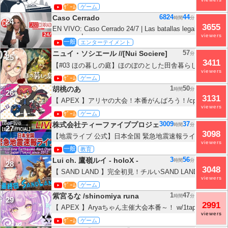
ｹﾞｰﾑ
ゲーム
6824
44
Caso Cerrado
時間
分
24
3655
EN VIVO: Caso Cerrado 24/7 | Las batallas legales más im
conmovedoras
viewers
一般
エンターテイメント
57
ニュイ・ソシエール //[Nui Sociere]
分
25
3411
【#03 ほの暮しの庭】ほのぼのとした田舎暮らしへ🩷※ネ
viewers
イ・ソシエール / にじさんじ】
ｹﾞｰﾑ
ゲーム
1
50
胡桃のあ
時間
分
26
3131
【 APEX 】アリヤの大会！本番がんばろう！/cpt ,Ruさ
viewers
桃のあ 】
ｹﾞｰﾑ
ゲーム
3009
37
株式会社ティーファイブプロジェクト
時間
分
27
3098
【地震ライブ 公式】日本全国 緊急地震速報ライブ The Real-
viewers
Earthquake Alert Channel for Japan (Tokyo) since 2012
一般
教育
3
56
Lui ch. 鷹嶺ルイ - holoX -
時間
分
28
3048
【 SAND LAND 】完全初見！チルいSAND LANDも本日
viewers
す・・・！！！【鷹嶺ルイ/ホロライブ】※ネタバレあり
ｹﾞｰﾑ
ゲーム
1
47
紫宮るな /shinomiya runa
時間
分
29
2991
【 APEX 】Aryaちゃん主催大会本番～！ w/1tappy、き
viewers
っ！/紫宮るな 】
ｹﾞｰﾑ
ゲーム