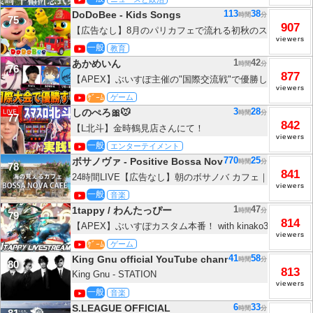
TBS NEWS DIG
113
38
DoDoBee - Kids Songs
時間
分
75
907
【広告なし】8月のパリカフェで流れる初秋のスターバックス
viewers
ッフェル塔を眺めながら、やさしいボサノバと始める優雅な
一般
教育
めるカフェジャズBGM - 𝐀𝐮𝐭𝐮𝐦𝐧 𝐉𝐚𝐳𝐳
1
42
あかめいん
時間
分
76
877
【APEX】ぶいすぽ主催の"国際交流戦"で優勝します
viewers
ｹﾞｰﾑ
ゲーム
3
28
しのぺろ🎀🐭
時間
分
77
842
【L北斗】金時鶴見店さんにて！
viewers
一般
エンターテイメント
770
25
ボサノヴァ - Positive Bossa Nova
時間
分
78
841
24時間LIVE【広告なし】朝のボサノバ カフェ｜海を眺め
viewers
女性ボーカル リラックス音楽【作業用】
一般
音楽
1
47
1tappy / わんたっぴー
時間
分
79
814
【APEX】ぶいすぽカスタム本番！ with kinako3 紫宮る
viewers
レジェンズ】
ｹﾞｰﾑ
ゲーム
41
58
King Gnu official YouTube channel
時間
分
80
813
King Gnu - STATION
viewers
一般
音楽
6
33
S.LEAGUE OFFICIAL
時間
分