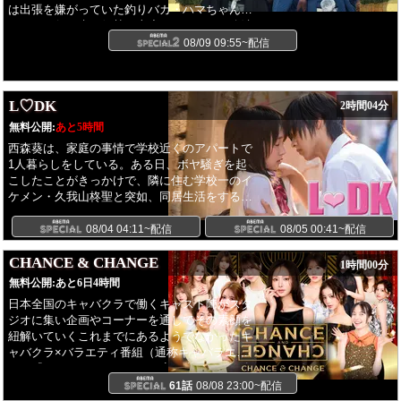
は出張を嫌がっていた釣りバカ・ハマちゃんだ
ったが、行き先が伊勢・志摩だとわかった途端
に、目を輝せる!伊勢・志摩に到着すると、呆れ
08/09 09:55~配信
る佐々木課長(吹越満)を船宿に置き去りにし
て、早速釣りに出かけてしまう。 防波堤で釣り
糸を垂らしていると、かつて恋心を抱いていた
L♡DK
2時間04分
矢島亜季(比嘉愛未)と偶然の再会を果たす:!一
方、東京にいる社長のスーさん(西田敏行)は釣
無料公開:
あと5時間
りがしたくてウズウズ!伊勢・志摩で楽しそうに
西森葵は、家庭の事情で学校近くのアパートで
釣りをしているハマちゃんが羨ましくて仕方が
1人暮らしをしている。ある日、ボヤ騒ぎを起
ない。結局、衝動を抑えきれず会社を休んでみ
こしたことがきっかけで、隣に住む学校一のイ
ち子(広瀬アリス)と一緒に伊勢・志摩へ向かう!
ケメン・久我山柊聖と突如、同居生活をするこ
とになった。そのことがバレれば学校を退学に
なりかねない葵は必死でその秘密を守ろうとす
08/04 04:11~配信
08/05 00:41~配信
るが、柊聖は葵にちょっかいを出し、慌てふた
めく姿を楽しんでさえいる様子。最初のうち
CHANCE & CHANGE
1時間00分
は、自分勝手でマイペースな柊聖のことが大嫌
無料公開:
あと6日4時間
いだった葵。しかし、ドタバタ生活の中で柊聖
日本全国のキャバクラで働くキャスト陣がスタ
の意外な一面を知り、心惹かれていく。次第に
ジオに集い企画やコーナーを通してその素顔を
縮まる2人の距離。だが、柊聖の元カノ・桜月
紐解いていくこれまでにあるようでなかったキ
や葵に想いを寄せる先輩・三条の出現で、葵の
ャバクラ×バラエティ番組（通称キャバラエテ
恋心は複雑に絡み合っていく。果たして葵と柊
ィ）『CHANCE&CHANGE』夜の世界で働く女
聖の秘密の“ラブ同居”の行方は......?
性たちの可能性（CHANCE）を広げ、彼女たち
61話
08/08 23:00~配信
のイメージを変える（CHANGE）番組！東京の