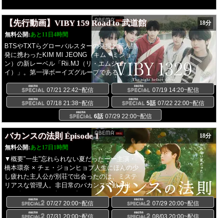
「心霊大国タイの願掛け地蔵の墓場」春とヒコ
ーキ 土岡「占い師が占ってもらう占い師とは」
【先行動画】VIBY 159 Road to 武道館
18分
レイザーラモンRG「カニエ・ウェストを捜
索」
無料公開:
あと11日4時間
BTSやTXTらグローバルスターの発掘と新人開
発に携わったKIM MI JEONG（キム・ミジョ
ン）の新レーベル「Rii.MJ（リ・エムジェ
イ）」。第一弾ボーイズグループである
「VIBY（バイビー）」が、2026年8月31日(月)
に聖地・日本武道館にて DEBUT SHOWCASE
07/21 22:42~配信
07/19 14:20~配信
を開催！彼らの日本武道館公演までの159日間
07/18 21:38~配信
5話
07/22 22:00~配信
の成長・挑戦に迫ったカウントダウンドキュメ
ント。
6話
07/29 22:00~配信
バカンスの法則 Épisode 1
18分
無料公開:
あと17日1時間
▼概要"一生"忘れられない夏だったーー主演・
橋本環奈 × チェ・ジョンヒョプ人生にほんの少
し疲れた主人公が別荘で出会ったのは、ミステ
リアスな管理人。非日常のバカンスで動き出
す、楽しい日々と切ない恋のゆくえ......少女漫
画界の巨匠・東村アキコが原作・脚本・監督と
07/27 20:00~配信
07/29 20:00~配信
して手掛けるひと夏の「デトックス・ロマン
07/31 20:00~配信
08/03 20:00~配信