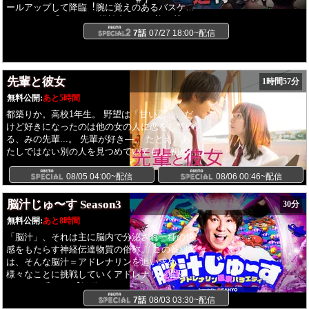
ールアップして降臨︕腕に覚えのあるバスケッ
トボーラー「ハンター(挑戦者)」が、迎え撃つ5
⼈の選⼿「ビースト(強敵)」に1対1の対戦で挑
7話
07/27 18:00~配信
み、賞⾦100万円獲得を⽬指す無差別級バスケ
ットボール企画(2022年〜5ビースト公式
YouTubeで配信)をベースに、独⾃のビジョンを
先輩と彼女
1時間57分
持つ監督たちが⾃らスカウトを⾏い、作り上げ
た理想のチームで今⼤会では最⾼賞⾦300万円
無料公開:
あと5時間
を懸けた「5vs5」のガチバトル・トーナメント
都築りか。高校1年生。 野望は「甘い恋」。だ
を開催。チームを構成する出演者には、現役B
けど好きになったのは他の女の人に恋をしてい
リーガーから、シーンを牽引するバスケ系
る、みの先輩...。 先輩が好き―。 たとえ、あ
YouTuber、さらにはSNS総フォロワー数200万
たしではない別の人を見つめていても。 初めて
⼈超えインフルエンサーまでが参戦。プロの技
おぼえた嫉妬と絶望。そして先輩の選択は? ど
術、ストリートの創造性、そしてエンターテイ
んなにどんなに想っても届かない、甘くて苦い
08/05 04:00~配信
08/06 00:46~配信
ンメントの熱量が融合するコートで、⼀体どの
青春の恋物語。
チームが頂点に⽴ち、賞⾦を掴み取るのか。
脳汁じゅ〜す Season3
30分
無料公開:
あと8時間
「脳汁」、それは主に脳内で分泌され一種の快
感をもたらす神経伝達物質の俗称。 この番組で
は、そんな脳汁＝アドレナリンを追い求め、
様々なことに挑戦していくアドレナリン追及バ
ラエティ番組。 【提供：SANYO】
7話
08/03 03:30~配信