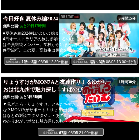
今日好き 夏休み編2024
3時間15分
無料公開:
あと29日17時間
■夏休み編2024#1いよいよ始まった夏休み。3泊
4日オーストラリアの旅に参加するのは、男子
は全員継続メンバー。学校から始まった真夏の
修学旅行。この夏、高校生は運命の恋を見つけ
ることできるのか？そして、追加メンバーの正
体とは...？！提供：Samsung
1話～3話
08/08 12:30~配信
1話～3話
08/03 13:00~配信
りょうすけがMON7Aと友達作り！＆ゆかり
1時間30分
おは北九州で魅力探し！すぱのび
無料公開:
あと3日3時間
▼見どころ・りょうすけ、ともだちできるか
な？MON7Aがサポート！りょうすけが、りん
はなとの対談でタジタジ…・あの街 in 北九州！
ゆかりおがアポなし魅力探しの旅へ！ゆうな、
えいたは時代劇ごっこ？放課後がやってきた！
さあ、出かけよう！高校生たちが新しい人たち
67話
08/05 21:00~配信
と、普段とは違った環境で、やったことないこ