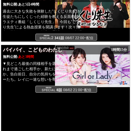
無料公開:
あと5日4時間
過去に大きな失敗を体験した“しくじり先生”が
生徒たちにしくじった経験を教える反面教師バ
ラエティ番組「しくじり先生」！今回も“しくじ
り先生”による熱血授業を開講します！次々飛び
出す驚愕エピソードに教室が震撼！そして授業
の最後には先生による熱いメッセージで教室は
341話
08/07 22:00~配信
感動の嵐に！
バイバイ、こどものわたし
1時間15分
無料公開:
あと3時間
▼見どころ最後の同棲相手を選ぶチャンス。こ
れまで過ごした相手か、新たに気になる相手
か。告白前日、自分の気持ちを見つめるメンバ
ーたち。レイに一途な想いを寄せ続けたオダミ
ユは意外な選択をする。初めて会ったカフェで
の笑顔が今はただ、懐かしい。▼概要“35歳は婚
8話
08/02 21:00~配信
活市場の売れ残り…？”女の年齢と結婚のリアル
20代“Girl”と30代“Lady”が真剣勝負の婚活「付き
合うと結婚の違いって？」「顔・年収・性格…
結婚で一番大事な条件は？」建前ナシ、本音で
ぶつかる12日間。選び、選ばれ運命の相手と結
ばれるのは？◆主題歌OKAMOTO'S「That's All
I Wish」◆テーマソングGyubin「You Light Up