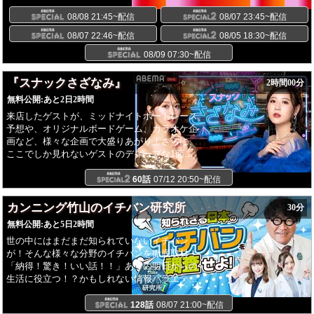
AWARDS』が韓国・ソウルにて開催！『KM
CHART AWARDS』とは、歌謡界を輝かせたア
08/08 21:45~配信
08/07 23:45~配信
ーティストたちと、彼らを応援したファンに捧
08/07 22:46~配信
08/05 18:30~配信
げる音楽祭典であり授賞式です。各部門にノミ
ネートされているアーティストは、現在のK-
08/09 07:30~配信
POPシーンを牽引するトップアーティストから
注目の新人まで、錚々たる顔ぶれがノミネート
『スナックさざなみ』
2時間00分
されている。果たして各部門で授賞をするアー
無料公開:
あと2日2時間
ティストは、どのアーティストなのか！？
来店したゲストが、ミッドナイトボートレース
予想や、オリジナルボードゲーム、カラオケ企
画など、様々な企画で大盛りあがり！さらに、
ここでしか見れないゲストのディープな1面
も！？ボートレースを知り尽くした講師のレク
チャーを参考にして、みんなで予想してみよう!
60話
07/12 20:50~配信
ボートレースの基礎からレース直前の最新情報
まで全てをお届け!今後の「スナックさざなみ」
カンニング竹山のイチバン研究所
30分
開店予定7/12（日）放送時間20:50～
無料公開:
あと5日2時間
22:508/16（日）放送時間20:50～
世の中にはまだまだ知られていないイチバン
22:508/23（日）放送時間21:00～23:00【提供】
が！そんな様々な分野のイチバンを徹底取材！
BOATRACE振興会
「納得！驚き！いい話！！」ありの明日からの
生活に役立つ！？かもしれない情報バラエティ
#pr
128話
08/07 21:00~配信