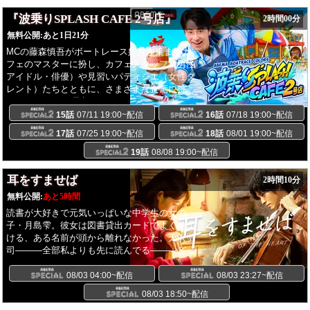
『波乗りSPLASH CAFE 2号店』
2時間00分
無料公開:
あと1日21分
MCの藤森慎吾がボートレース好きが集まるカ
フェのマスターに扮し、カフェスタッフ（男性
アイドル・俳優）や見習いパティシエ（女性タ
レント）たちとともに、さまざまな企画に挑戦
します！ レース予想はもちろん、ボートレース
場の大時計にちなんだ12秒間で○×を決める「12
15話
07/11 19:00~配信
16話
07/18 19:00~配信
秒チャレンジ」や、レーサーの特徴やバックボ
17話
07/25 19:00~配信
18話
08/01 19:00~配信
ーンを紹介し、そのレーサーの出身地にちなん
だドルチェをレコメンドする「本日のドルチ
19話
08/08 19:00~配信
ェ」などの企画で盛り上がります。毎週変わる
メンバーと、ここでしか見られないトークや企
耳をすませば
2時間10分
画を通じて、ボートレースをより身近に楽しめ
無料公開:
あと5時間
るひとときをお届けします。週末のボートレー
読書が大好きで元気いっぱいな中学生の女の
スはABEMAで！【提供】BOATRACE振興会
子・月島雫。彼女は図書貸出カードでよく見か
ける、ある名前が頭から離れなかった。天沢聖
司―――全部私よりも先に読んでる―――どん
なひとなんだろう。あるきっかけで“最悪の出会
い”を果たした二人だが、聖司に大きな夢がある
08/03 04:00~配信
08/03 23:27~配信
ことを知り、次第に惹かれていく雫。聖司に背
08/03 18:50~配信
中を押され、雫も自分の夢を胸に抱くようにな