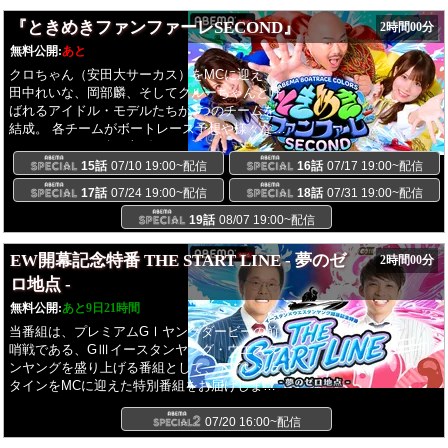
みならず全国のキャバクラで働く人気キャスト
『ときめきファンファーレSECOND』
2時間00分
に焦点を当てて、日本全体のキャバクラ界を盛
無料公開:
あと
り上げます
クロちゃん（安田大サーカス）をMCに迎え、
田中れいな、岡部麟、そしてクルーちゃんと呼
ばれるアイドル・モデルたちが3つのチームを
結成。 各チームがボートレース予想や様々な企
画でポイントを積み上げながら対決。 新シーズ
ンとなる今回は、クルーちゃんたちがボートレ
15話
07/10 19:00~配信
16話
07/17 19:00~配信
ース場を巡りグルメなど場内の魅力を幅広く紹
17話
07/24 19:00~配信
18話
07/31 19:00~配信
介するロケ企画も不定期で放送。 レース予想対
決をはじめ、「正しく歌いきれ！ワンコーラス
19話
08/07 19:00~配信
カラオケ」「謎解き！推しレーサークイズ」な
ど、チームの団結力が試される企画でガチンコ
EW開幕記念特番 THE START LINE - 夢のゼ
2時間00分
バトル！ レース場の特徴や出走表にフォーカス
ロ地点 -
した情報など、ボートレース予想をより楽しめ
無料公開:
あと9日21時間
る情報もお届けします。 シーズンを通して最も
ポイントを獲得したチームには番組から豪華な
当番組は、プレミアムGⅠヤングダービーの前
ご褒美を、最下位チームには過酷な罰ゲームを
哨戦である、GⅢイースタンヤング・ウエスタ
用意。視聴者からのコメント数も重要になりま
ンヤングを盛り上げる番組として、アインシュ
す。チーム戦ならではのドラマも見どころのひ
タインをMCに迎えた特別番組をお届けしま
とつです。週末のボートレースはABEMAで！
す！VTRでは、若手人気男性ボーイズグループ
【提供】BOATRACE振興会
から本田康祐（OWV）、HAYATO（XY）、石
07/20 16:00~配信
沢瑠架（UNiFY）が参戦！ボ―トレース界から