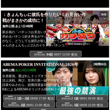
My Life」chilldspot「Ladyy」提供：株式会社ホ
ットスタッフ
：きょんちぃに彼氏を作りたい！お見合い作
30分
戦がまさかの成功に！
無料公開:
あと5日4時間
新企画の「パチンコお見合い大作戦」出会いを
求めるパチンコ好き男女がマッチング！出会い
がなく、どうしても彼氏が欲しいぱーてぃーち
ゃんのきょんちぃに2人のイケメンパチンコ演
者とお見合いをセッティング恋のラッキートリ
ガーに入るのか！？さらに「ABEMAパチンコ
94話
08/07 23:00~配信
ニュース」では、"姉の彼氏と結婚したギャ
ル"をご紹介！提供：マルハン北日本カンパニー
ABEMA POKER INVITATIONAL 2026年
2時間00分
無料公開:
あと28日22時間
全員最強。選ばれしトップオブトップが集結。
頂上決戦、再び。世界の第一線で活躍する岡本
詩菜やみさわら、総獲得賞金10億円超えを誇る
8名によるABEMAオリジナル招待制トーナメン
ト。極限の心理戦を制し、優勝賞金1,000万円
を手にするのは一体誰だ？一度敗れたら即終了
1話～2話
08/08 17:00~配信
1話
08/01 06:00~配信
の「再エントリー不可・一発勝負」。ABEMA
2話
08/01 22:00~配信
3話
08/08 22:00~配信
でしか見られない、最強8名が一同に会する究