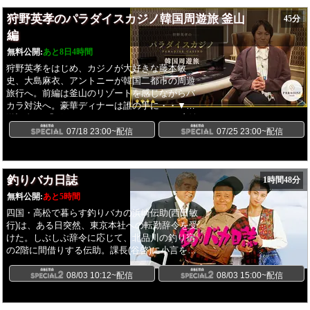
狩野英孝のパラダイスカジノ韓国周遊旅 釜山
45分
編
無料公開:
あと8日4時間
狩野英孝をはじめ、カジノが大好きな藤本敏
史、大島麻衣、アントニーが韓国二都市の周遊
旅行へ。前編は釜山のリゾートを感じながらバ
カラ対決へ。豪華ディナーは誰の手に・・▼放
送記念！ 「グランドウォーカーヒルソウル宿泊
ご招待プレゼントキャンペーン」＊プレゼン
07/18 23:00~配信
07/25 23:00~配信
ト：グランドウォーカーヒルソウル宿泊ご招待
を5組（1部屋2名まで）＊参加方法 ①ABEMA
公式X「@ABEMA」をフォロー ②キャンペー
釣りバカ日誌
1時間48分
ンの指定のX投稿を引用ポスト＋感想＊応募期
間：2026年7月25日番組終了後〜2026年7月31
無料公開:
あと5時間
日23:59【提供： 株式会社パラダイスインター
四国・高松で暮らす釣りバカの浜崎伝助(西田敏
ナショナル 】
行)は、ある日突然、東京本社への転勤辞令を受
けた。しぶしぶ辞令に応じて、北品川の釣り宿
の2階に間借りする伝助。課長(谷啓)に小言を言
われようとどこ吹く風、反省のない本社勤務を
続ける。社長の鈴木(三國連太郎)と出会ったの
08/03 10:12~配信
08/03 15:00~配信
は、そんな日の地下の食堂街。仕事に情熱のな
い伝助は社長の顔を知る筈もない。その日か