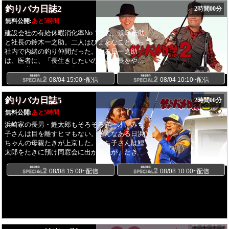
は、イースタンヤングに出場予定の青木蓮選手
釣りバカ日誌2
2時間00分
と長谷川晴哉選手、ウエスタンヤングに出場予
無料公開:
あと5時間
定の西川拓利選手が登場！東京スカイツリーを
舞台にボートレースにまつわるバラエティ企画
建設会社の有給休暇消化率No.1社員、浜崎伝助
に挑戦、さらに同期レーサーの絆とその素顔に
と社長の鈴木一之助。二人はひょんなことから
迫ります！カメラはさらに、ボートレーサーた
社内で内緒の釣り仲間だった。ある日一之助
ちのプライドと執念が激突する「戦いの場」へ
は、医者に、「長生きしたいのなら社長をやめ
と潜入！先ほどまで笑顔でロケに参加していた
ろ」と言われ、自らの老いに気付くと共に、後
青木蓮選手に、HAYATOが完全密着！元ボート
継者がいないことに焦りを感じた。渥美半島の
08/04 15:00~配信
08/04 10:10~配信
レーサーおかぺんのサポートのもと、勝負の世
伊良湖岬は、黒潮洗う絶好の釣り場。ふらっと
界のリアルと過酷な舞台裏に迫ります。先ほど
そこへ出掛けた一之助は、海岸で倒れてしま
釣りバカ日誌5
2時間00分
のバラエティで見せた表情とは一変、プロのボ
い、間宮弥生(原田美枝子)という女性に助けら
無料公開:
あと5時間
ートレーサーとして見せる青木選手の真剣な表
れる。一之助の身を案じて伊良湖岬にやってき
情は必見です！スタジオでは、MCアインシュ
浜崎家の長男・鯉太郎もそろそろ満一才、みち
た伝助が、そこで女連れの一之助を見かけたこ
タインに加えて本田康祐（OWV）、
子さんは目を離すヒマもない。そんなある日浜
とから話はややこしくなっていった・・・。
HAYATO（XY）、石沢瑠架（UNiFY）、生田衣
ちゃんの母親たきが上京した。みち子さんは鯉
梨奈、カカロニ、太田彩夏(SKE48)が登場！イ
太郎をたきに預け同窓会に出かけたが、たきが
ースタンヤング・ウエスタンヤングのボートレ
ギックリ腰でたてなくなり、浜ちゃんが鯉太郎
ースの予想はもちろん、白熱のスタジオ対決に
を背負って会社へ行くハメになる。浜ちゃんが
08/08 15:00~配信
08/08 10:00~配信
挑戦します！ 【提供】BOATRACE振興会
商談をしているスキに鯉太郎がいなくなり、鈴
木建設は上へ下への大騒ぎになってしまう...。