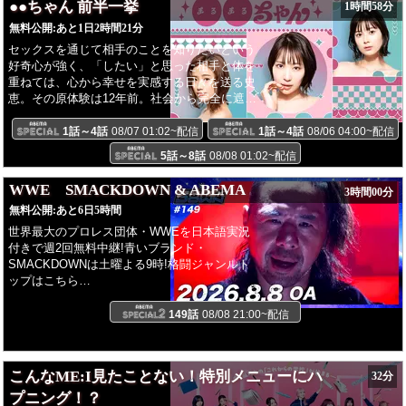
●●ちゃん 前半一挙
1時間58分
無料公開:
あと1日2時間21分
セックスを通じて相手のことを知りたいという
好奇心が強く、「したい」と思った相手と体を
重ねては、心から幸せを実感する日々を送る史
恵。その原体験は12年前。社会から完全に遮断
されていた史恵の人生は、先輩との初体験で一
変したのだった。以来、史恵にとってセックス
1話～4話
08/07 01:02~配信
1話～4話
08/06 04:00~配信
は、生きている証になった。しかし、30歳を前
5話～8話
08/08 01:02~配信
に出世で忙しくなったり、結婚したりする男性
が増え、セフレが少なくなってきたことに悩み
WWE SMACKDOWN & ABEMA
3時間00分
始めていた。奔放な性生活を送ってきた史恵に
無料公開:
あと6日5時間
とって、本音で話せる唯一の友達が同じ職場で
働く同僚の貴子。仕事終わりのサウナで貴子か
世界最大のプロレス団体・WWEを日本語実況
ら「そろそろ落ち着くのもいいんじゃない?」
付きで週2回無料中継!青いブランド・
と諭される史恵。だが、諭している貴子もまた
SMACKDOWNは土曜よる9時!格闘ジャンルト
自身が“高学歴の呪い”によって恋愛ができない
ップはこちら
という悩みを抱えているのだった。そして、そ
https://abema.tv/video/genre/fightingsportsYouTube
んな二人のあけすけな性事情を耳にしていたの
アベマプロレスチャンネルはこちら?
149話
08/08 21:00~配信
は、会社の受付・真湖。二人の会話に怪訝な表
https://www.youtube.com/@Wrestling_ABEMA/videos
情を見せるのだったが...。そんな中、史恵の元
大迫力の試合をテレビの大画面で楽しもう！
に3年前からのセフレ・西村からメールが届
https://contents-abema.com/tv-howto-basic/
こんなME:I見たことない！特別メニューにハ
く。相性抜群の西村との激しいスポーツのよう
32分
な、高度な心理戦のような至福の時間を過ごす
プニング！？