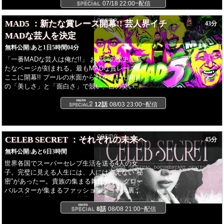
極のマインドスポーツが幕を開ける。前回王者
07/18 22:00~配信
が連覇を果たすのか、屈辱を晴らすリベンジ劇
が生まれるのか。あるいは新時代を築くニュー
MAD5 ：新たな賞レース開幕!! 芸人界イチ
43分
ヒーローが誕生するのか。一瞬のバリュー、そ
MADな芸人を決定
してブラフ。一手の決断が運命を分ける。今シ
無料公開:
あと1日5時間04分
ーズンもプレイヤー本人によるリアルタイムの
戦術解説を実施。なぜあの局面でベットしたの
「一番MADな芸人は俺だ!!」 お笑いの歴史に新
か？ どのような思考で相手をリーディングした
たなページが刻まれる。最もMADな賞レースが
のか？世界レベルのスキルと思考ー。張り詰め
ここに開幕!! プールの水面から顔を出した瞬間
た精神状態の裏側にあった驚愕のロジックが明
の「美しさ」と「面白さ」で競い、己の笑いの
かされる！
すべてをぶつけ合う!! 水の中から生まれる新た
な笑いの勝利は誰の手に…!?
12話
08/03 23:00~配信
CELEB SECRET ：それぞれの未来へ
45分
無料公開:
あと6日3時間
世界各国でスーパーセレブ生活を送る4人の女
子。完璧に見える人生には、人には言えない”秘
密”があったー。貴族の集まる舞踏会や、グロー
バルスターが集まるファッションショーの裏
側、世界トップレベルに学費の高いセレブスク
ールなど、限られた人しか入れない禁断の世界
8話
08/08 21:00~配信
に潜入。誰もが羨むセレブ女子が、実は手に入