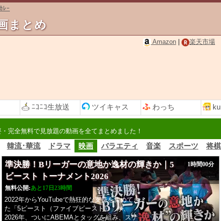
ｶﾚｰ
動画まとめ
Amazon
|
楽天市場
ﾆｺﾆｺ
生放送
ツイ
キャス
わっち
ku
要・完全無料で見放題の動画を全てまとめました！
韓流･華流
ドラマ
映画
バラエティ
音楽
スポーツ
将棋
準決勝！Bリーガーの意地か逸材の輝きか｜5
1時間00分
ビースト トーナメント2026
無料公開:
あと17日23時間
2022年からYouTubeで熱狂的な⽀持を集めてき
た「5ビースト（ファイブビースト）」が、
2026年、ついにABEMAとタッグを組み、スケ