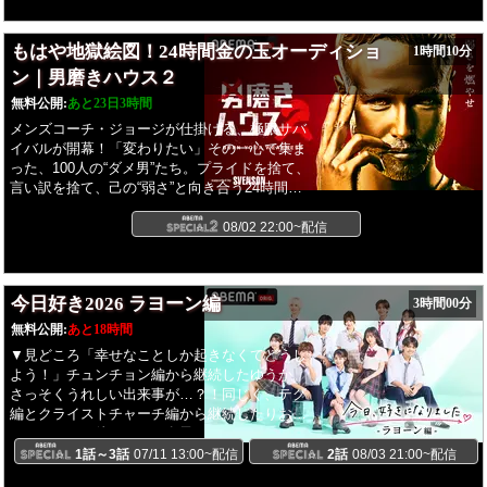
とに挑戦するバラエティ番組。高校生たちは、
自らの”のびしろ”を求めチャレンジする中で、
もはや地獄絵図！24時間金の玉オーディショ
1時間10分
大人になる第一歩を踏み出します。今しかない
この瞬間”すーぱーのびしろたいむ”をお見逃し
ン｜男磨きハウス２
なく！
無料公開:
あと23日3時間
メンズコーチ・ジョージが仕掛ける、極限サバ
イバルが開幕！「変わりたい」その一心で集ま
った、100人の“ダメ男”たち。プライドを捨て、
言い訳を捨て、己の“弱さ”と向き合う24時間。
魂を削るこの過酷なオーディションを生き残
り、「2期生」の座を掴み取るのは誰だ！？
08/02 22:00~配信
今日好き2026 ラヨーン編
3時間00分
無料公開:
あと18時間
▼見どころ「幸せなことしか起きなくてどうし
よう！」チュンチョン編から継続したゆうか。
さっそくうれしい出来事が…？！同じく、テグ
編とクライストチャーチ編から継続したりお。
そんなりおを待っていた女子メンバーが現れ
て…。新メンバーそら爆モテ展開！タイのラヨ
1話～3話
07/11 13:00~配信
2話
08/03 21:00~配信
ーンで10人の新たな恋の旅がはじまる。▼今日