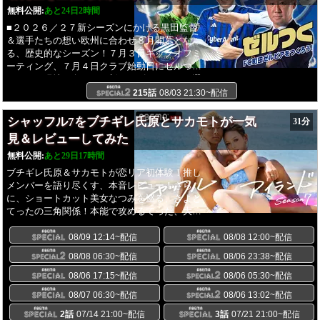
無料公開:
あと24日2時間
た理想のチームで今⼤会では最⾼賞⾦300万円
を懸けた「5vs5」のガチバトル・トーナメント
■２０２６／２７新シーズンにかける黒田監督
を開催。チームを構成する出演者には、現役B
＆選手たちの想い欧州に合わせ８月開幕とな
リーガーから、シーンを牽引するバスケ系
る、歴史的なシーズン！７月３日キックオフミ
YouTuber、さらにはSNS総フォロワー数200万
ーティング、７月４日クラブ始動日にゼルつく
⼈超えインフルエンサーまでが参戦。プロの技
カメラも現地に向かい、新シーズンにかける選
術、ストリートの創造性、そしてエンターテイ
手たちの生の声を聞いてきました！浦和レッズ
215話
08/03 21:30~配信
ンメントの熱量が融合するコートで、⼀体どの
から新加入！松尾佑介選手もゼルつく初登
チームが頂点に⽴ち、賞⾦を掴み取るのか。
場！！！■開幕直前！クラブハウスを土佐兄弟
シャッフル7をブチギレ氏原とサカモトが一気
31分
が突撃インタビュー！キャンプを終えた選手た
見＆レビューしてみた
ちを土佐兄弟が突撃取材！新旧副キャプテン谷
無料公開:
あと29日17時間
晃生＆中山雄太が想いを激白！土佐兄弟にまさ
かの宣言も・・・北中米W杯へ帯同した徳村楓
ブチギレ氏原＆サカモトが恋リア初体験！推し
大選手の決意＆エリキに新タオル贈呈！？■開
メンバーを語り尽くす、本音レビュー！さら
幕FC東京戦を１００倍楽しめる！ゼルつくマッ
に、ショートカット美女なつみを巡る、きよと
チプレビュー！太田宏介がイタリアから登
てったの三角関係！本能で攻めるてった、大人
場！！【番組概要】『#ゼルつく』はサッカー
の包容力を見せるきよ。番組はまもなく最終
J1リーグに属するFC町田ゼルビアを盛り上げる
回。果たしてどんな結末を迎えるのか？
08/09 12:14~配信
08/08 12:00~配信
ために生まれた、視聴者やサポーターと一緒に
08/08 06:30~配信
08/06 23:38~配信
つくる参加型サッカーリアリティーショー番
組。
08/06 17:15~配信
08/06 05:30~配信
08/07 06:30~配信
08/06 13:02~配信
2話
07/14 21:00~配信
3話
07/21 21:00~配信