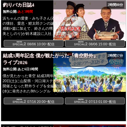
ら“浜ちゃん”、“スーさん”と呼び合う奇妙な間柄
釣りバカ日誌4
2時間00分
になっていく2人だった...。一見ヤボだが、誰
からも愛される男、浜崎伝助のコミカルな人生
無料公開:
あと5時間
を、栗山富夫監督が人情味豊に綴ったサラリー
浜ちゃんの愛妻・みち子さん(石田えり)が待望
マン讃歌。
の懐妊、愛息・鯉太郎クンの誕生を迎える。<
感動>篇に加えて、鈴さんの甥・宇佐美和彦(尾
美としのり)が鈴木建設に入社、よりによって営
業3課に配属され、浜ちゃんとつるみ始めたか
らさあ大変。鈴さんの心配をよそに、浜崎家へ
08/06 10:00~配信
08/06 15:00~配信
入りびたるようになった和彦は、浜ちゃんのポ
ン友、八郎(中本賢)の妹・町子(佐野量子)に一目
結成3周年記念 僕が観たかった『青空野外』
2時間57分
惚れ。周囲の反対を振り切り、和歌山のとある
ライブ2026
港町へ逃避行。俄然、話はややこしくなる。責
無料公開:
あと6日1時間
任を感じた2人は、釣りの準備も怠りなく急い
で和歌山へ行くが...。
僕が見たかった青空 結成3周年を記念し、6月
20日(土)に山梨県・河口湖ステラシアターで初
開催となった野外ライブを全編配信！！6月3日
(水)に発売された8thシングル「FUNKY
SUMMER」に収録された、全5曲をライブパフ
ォーマンス披露8月30日(日)には「アオゾラサマ
07/16 20:00~配信
07/13 01:00~配信
ーフェスティバル2026」の開催が決定！