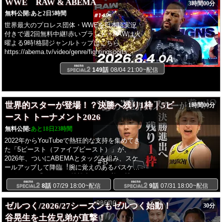
WWE RAW & ABEMA
3時間00分
無料公開:
あと2日5時間
世界最大のプロレス団体・WWEを日本語実況
付きで週2回無料中継!赤いブランド・RAWは火
曜よる9時!格闘ジャンルトップはこちら
https://abema.tv/video/genre/fightingsports
YouTube アベマプロレスチャンネルはこちら?
https://www.youtube.com/@Wrestling_ABEMA/videos
149話
08/04 21:00~配信
大迫力の試合をテレビの大画面で楽しもう！
https://contents-abema.com/tv-howto-basic/
世界的スターが登場！？決勝へ残り1枠｜5ビ
1時間00分
ースト トーナメント2026
無料公開:
あと18日23時間
2022年からYouTubeで熱狂的な⽀持を集めてき
た「5ビースト（ファイブビースト）」が、
2026年、ついにABEMAとタッグを組み、スケ
ールアップして降臨︕腕に覚えのあるバスケッ
トボーラー「ハンター(挑戦者)」が、迎え撃つ5
⼈の選⼿「ビースト(強敵)」に1対1の対戦で挑
8話
07/29 18:00~配信
9話
07/31 18:00~配信
み、賞⾦100万円獲得を⽬指す無差別級バスケ
ットボール企画(2022年〜5ビースト公式
ゼルつく/2026/27シーズンもゼルつく始動！
30分
YouTubeで配信)をベースに、独⾃のビジョンを
谷晃生を土佐兄弟が直撃！
持つ監督たちが⾃らスカウトを⾏い、作り上げ