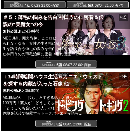
4話
07/28 21:00~配信
5話
08/04 21:00~配信
＃５：薄毛の悩みを告白 神田うのに密着＆伝
46分
説の“美魔女”の今
無料公開:
あと5日4時間
MEGUMI、剛力彩芽、ヒコロヒーが「ダマって
られなくなる」女性の生き様に触れ、本音で人
生を語り合う薄毛の悩みを告白し世間を驚かせ
た神田うのの薄毛治療に密着３度の流産、そし
て５０代で決意した生活改善とは―さらに２０
００年代後半の美魔女ブームから約１５年当時
5話
08/07 22:00~配信
注目を浴びた“美魔女”はまだ美しいままなのか
：34時間暗闇ハウス生活＆カニエ・ウェスト
44分
を探す＆内蔵が入った石像 他
無料公開:
あと3日5時間
MC粗品が、「おもしろすぎる話」と思ったら
100万円！芸人が「どうしても行きたい場所」
「どうしても会いたい人」のもとへ行き、その
体験を話芸で披露するトークバラエティ語られ
るエピソードトークはすべてこの番組のためだ
けに用意した初出しトーク！ロングコートダデ
8話
08/05 23:00~配信
ィ 堂前「真っ暗な部屋で究極の瞑想」中山功太