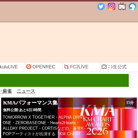
kulu
LIVE
OPEN
REC
FC2
LIVE
ﾆｺ生
公式
･麻雀
ニュース
KMAパフォーマンス集
15分
無料公開:
あと6日3時間
TOMORROW X TOGETHER・ALPHA DRIVE
ONE・ZEROBASEONE・Hearts2Hearts・
ALLDAY PROJECT・CORTISなどの、豪華K-
POPアーティストが出演する『KM CHART