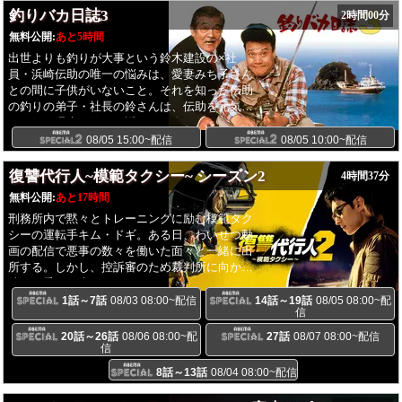
ったが、ある日聖司から夢を叶えるためイタリ
釣りバカ日誌3
2時間00分
アに渡ると打ち明けられ、離れ離れになっても
それぞれの夢を追いかけ、また必ず会おうと誓
無料公開:
あと5時間
い合う。それから10年の時が流れた、1998年。
出世よりも釣りが大事という鈴木建設の×社
雫は、児童書の編集者として出版社で働きなが
員・浜崎伝助の唯一の悩みは、愛妻みち子さん
ら夢を追い続けていたが、思うようにいかずも
との間に子供がいないこと。それを知った伝助
がいていた。もう駄目なのかも知れない―――
の釣りの弟子・社長の鈴さんは、伝助を元気づ
そんな気持ちが大きくなる度に、遠く離れたイ
けようと週末の釣りに誘う。二人が行った伊豆
タリアで奮闘する聖司を想い、自分を奮い立た
の星ヶ浦は、鈴さんにとって昔の恋人・妙子と
08/05 15:00~配信
08/05 10:00~配信
せていた。一方の聖司も順風満帆ではなかっ
過ごした思い出の場所。そこで鈴さんは妙子の
た。戸惑い、もどかしい日々を送っていたが、
娘・雪子(五月みどり)と偶然出会い、妙子がす
復讐代行人~模範タクシー~ シーズン2
4時間37分
聖司にとっての支えも同じく雫であった。ある
でに他界していることを知る。しかもリゾート
日、雫は仕事で大きなミスをしてしまい、仕事
無料公開:
あと17時間
開発により妙子の墓がなくなってしまうという
か夢のどちらを取るか選択を迫られる。答えを
刑務所内で黙々とトレーニングに励む模範タク
のだが...。
見つけに向かった先は―――。
シーの運転手キム・ドギ。ある日、わいせつ動
画の配信で悪事の数々を働いた面々と一緒に出
所する。しかし、控訴審のため裁判所に向かう
彼らを乗せた車にアクシデントが...。
1話～7話
08/03 08:00~配信
14話～19話
08/05 08:00~配
信
20話～26話
08/06 08:00~配
27話
08/07 08:00~配信
信
8話～13話
08/04 08:00~配信