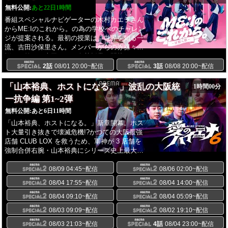
のだったが、西村もまた転勤が決まり...。史恵
無料公開:
あと22日1時間
は人生を切り拓くために、“自分探し”ならぬ“セ
フレ探し”へと邁進!しかし、そこで出会った高
番組スペシャルナビゲーターの木村カエラさん
橋のセックス観に驚く史恵で...。
からME:Iのこれから。の為の学校へのチャレン
ジが提案される。最初の授業は、世界を知る一
流、吉田沙保里さん。メンバーからの赤裸々な
悩みに答える吉田さんの白熱授業が開校しま
す。
2話
08/01 20:00~配信
3話
08/08 20:00~配信
「山本裕典、ホストになる。 」波乱の大阪統
1時間00分
一抗争編 第1~2弾
無料公開:
あと6日11時間
「山本裕典、ホストになる。」新章開幕。ホス
ト大量引き抜きで壊滅危機!?かつての大阪最強
店舗 CLUB LOX を救うため、軍神が 3 店舗を
強制合併右腕・山本裕典にシリーズ史上最大の
波乱が襲う
08/09 04:45~配信
08/06 02:00~配信
08/04 17:55~配信
08/04 14:00~配信
08/04 09:10~配信
08/04 05:09~配信
08/03 09:09~配信
08/02 19:10~配信
08/03 21:03~配信
4話
08/04 23:00~配信