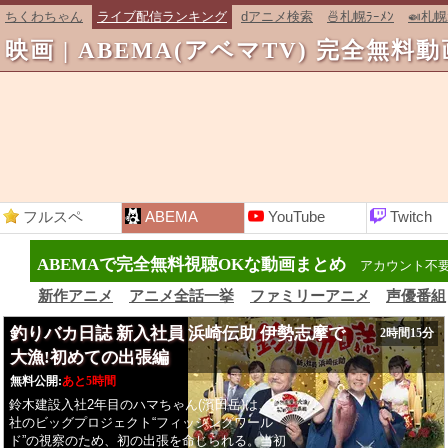
ちくわちゃん
ライブ配信ランキング
dアニメ検索
🍜札幌ﾗｰﾒﾝ
🍛札幌
映画 | ABEMA(アベマTV) 完全無料
フル
スペ
ABEMA
You
Tube
Twitch
ABEMAで完全無料視聴OKな動画まとめ
アカウント不
新作アニメ
アニメ全話一挙
ファミリーアニメ
声優番組
釣りバカ日誌 新入社員 浜崎伝助 伊勢志摩で
2時間15分
大漁!初めての出張編
無料公開:
あと5時間
鈴木建設入社2年目のハマちゃん(濱田岳)は、会
社のビッグプロジェクト“フィッシングワール
ド”の視察のため、初の出張を命じられる。当初