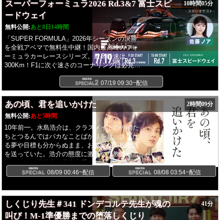
スーパーフォーミュラ2026 Rd.3&7 富士スピ
10時間05分
ードウェイ
無料公開:
あと8日14時間
「SUPER FORMULA」2026年シーズンの決勝
を全戦アベマで無料生中継！国内最高峰のフォ
ーミュラカーレースシリーズ。最高時速は
300Km！F1に次ぐ速さのコーナリングは必見！
若きエース・岩佐歩夢と野尻智紀ら日本屈指の
猛者たちが激突！
07/19 09:30~配信
あの頃、君を追いかけた
2時間09分
無料公開:
あと5時間
10年前━。水島浩介は、クラスメイトの仲間た
ちとつるんではバカなことばかりをし、さした
る夢や目標も分からぬまま、お気楽な高校生活
を送っていた。浩介の態度に激怒した教師が、
クラス一の優等生・早瀬真愛を浩介のお目付け
役に任命するまでは。真面目でお堅い真愛を疎
08/09 00:46~配信
08/08 03:54~配信
ましく思う反面、胸がザワつき始める浩介。彼
と仲間たちにとって、彼女は中学時代からの憧
れだったのだ。やがて、教科書を忘れた真愛の
しくじり先生＃341 ドンデコルテ先生が魂の
41分
ピンチを浩介が救ったことで、2人の距離は一
叫び！M-1準優勝までの堕落しくじり
気に縮まっていく・・・。