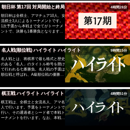
戦い。東西所属の棋士それぞれファン
朝日杯 第17回 対局開始と終局
4時間28分
投票により選抜された3名、予選を通
過した棋士3名、計6名同士を選抜。
朝日杯は全棋士、アマチュア10人、女
流棋士3人によるトーナメントです。
1次予選から本戦まで全てがトーナメ
ントで、決勝も1番勝負となります。
優勝者が獲得する賞金は750万円。1次
予選、2次予選、本戦(16名)のトーナメ
ント制で持ち時間は40分となります。
名人戦(順位戦) ハイライト ハイライト
9時間15分
朝日アマ名人、朝日アマ名人戦全国大
会ベスト8進出者、学生名人の計10
名人戦とは、将棋界で最も格式と歴史
名。女流棋士は主催者推薦3名を選
のある「名人」のタイトル称号を懸け
抜。
て行われる七番勝負。名人戦の予選は
順位戦と呼ばれ、A級順位戦の優勝者
が挑戦者となります。
棋王戦 ハイライト ハイライト
4時間51分
棋王戦は、全棋士と女流名人、アマ名
人で行います。予選をトーナメントで
行い、その通過者とシード者で本戦ト
ーナメントを行います。なお、本戦は
ベスト4以上は2敗失格制となり、敗者
復活戦があります。挑戦者決定戦は変