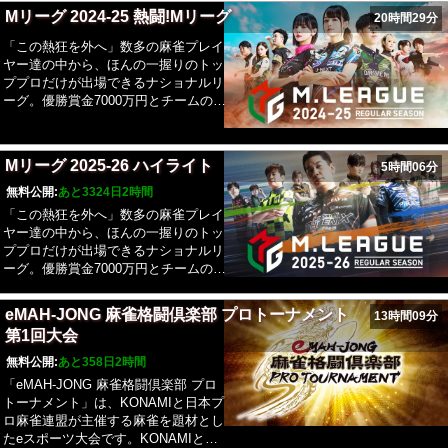
レの栄光を目指して戦う。Mリーグ
Mリーグ 2024-25 熱闘!Mリーグ
20時間29分
2025-26では、新たに「EARTH
JETS(アースジェッツ)」がチームに加
「この熱狂を外へ」数多の麻雀プレイ
わり、新Mリーガー7名、10チーム総
ヤー達の中から、ほんの一握りのトッ
勢40名でのシーズンとなる。
ププロだけが出場できるナショナルリ
ーグ。優勝賞金7000万円とチームの威
信をかけて知を競い合い、優勝シャー
レの栄光を目指して戦う。Mリーグ
2025-26では、新たに「EARTH
Mリーグ 2025-26 ハイライト
5時間06分
JETS(アースジェッツ)」がチームに加
わり、新Mリーガー7名、10チーム総
無料公開:
あと3324日2時間
勢40名でのシーズンとなる。
「この熱狂を外へ」数多の麻雀プレイ
ヤー達の中から、ほんの一握りのトッ
ププロだけが出場できるナショナルリ
ーグ。優勝賞金7000万円とチームの威
信をかけて知を競い合い、優勝シャー
レの栄光を目指して戦う。Mリーグ
eMAH-JONG 麻雀格闘倶楽部 プロトーナメント
13時間09分
2025-26では、新たに「EARTH
第1回大会
JETS(アースジェッツ)」がチームに加
わり、新Mリーガー7名、10チーム総
無料公開:
あと358日2時間
勢40名でのシーズンとなる。
「eMAH-JONG 麻雀格闘倶楽部 プロ
トーナメント」は、KONAMIと日本プ
ロ麻雀連盟が主催する麻雀を題材とし
たeスポーツ大会です。KONAMIと日