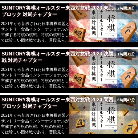
けて王座と挑戦者が五番勝負を行いま
SUNTORY将棋オールスター東西対抗戦 2023 東京
2時間18分
す。
ブロック 対局チャプター
2021年から新設された日本将棋連盟と
サントリー食品インターナショナルが
主催する将棋の棋戦。将棋の棋戦とし
ては珍しい団体戦であり、普段見られ
ない東西の代表という看板を背負った
戦い。東西所属の棋士それぞれファン
SUNTORY将棋オールスター東西対抗戦 2023 決勝
1時間31分
投票により選抜された3名、予選を通
戦 対局チャプター
過した棋士3名、計6名同士を選抜。
2021年から新設された日本将棋連盟と
サントリー食品インターナショナルが
主催する将棋の棋戦。将棋の棋戦とし
ては珍しい団体戦であり、普段見られ
ない東西の代表という看板を背負った
戦い。東西所属の棋士それぞれファン
SUNTORY将棋オールスター東西対抗戦 2024 関西
6時間47分
投票により選抜された3名、予選を通
ブロック 対局チャプター
過した棋士3名、計6名同士を選抜。
2021年から新設された日本将棋連盟と
サントリー食品インターナショナルが
主催する将棋の棋戦。将棋の棋戦とし
ては珍しい団体戦であり、普段見られ
ない東西の代表という看板を背負った