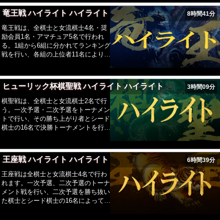
勝1敗で並んだ場合、該当者が2名・3
竜王戦 ハイライト ハイライト
8時間41分
名に関わらずプレーオフを行う<3名の
場合は、前期成績(前期リーグ勝星>前
竜王戦は、全棋士と女流棋士4名・奨
期予選勝星)でシード者を決め、1回戦
励会員1名・アマチュア5名で行われ
は残留決定戦を兼ねる)。(2)3勝2敗で
る。1組から6組に分かれてランキング
並んだ場合、3名では該当する直接対
戦を行い、各組の上位者11名により竜
決>前期成績(前期リーグ勝星>前期予
王への挑戦権をかけた決勝トーナメン
選勝星)、4名では該当する直接対決、
トを行う。竜王と挑戦者による七番勝
5名では前期成績(前期リーグ勝星>前
負は例年10月から12月に行われ、先に
ヒューリック杯棋聖戦 ハイライト ハイライト
期予選勝星)で優勝者・残留者を決め
3時間09分
4勝した棋士が竜王となる。竜王戦の
る。紅白の優勝者で挑戦者決定戦を行
優勝賞金は将棋界最高です。
棋聖戦は、全棋士と女流棋士2名で行
う。
う。一次予選・二次予選をトーナメン
トで行い、その勝ち上がり者とシード
棋士の16名で決勝トーナメントを行
う。その優勝者と棋聖が、例年6月か
ら8月にかけて五番勝負を行う。(第81
期よりシステム変更)
王座戦 ハイライト ハイライト
6時間39分
王座戦は全棋士と女流棋士4名で行わ
れます。一次予選、二次予選のトーナ
メント戦を行い、二次予選を勝ち抜い
た棋士とシード棋士の16名によって、
挑戦者決定トーナメントを行い、挑戦
者を決めます。例年9月から10月にか