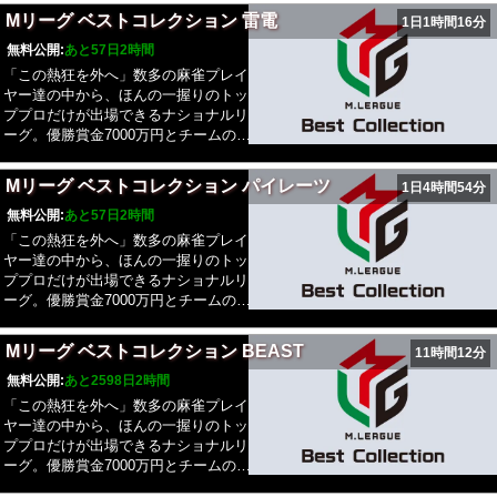
レの栄光を目指して戦う。Mリーグ
Mリーグ ベストコレクション 雷電
1日1時間16分
2025-26では、新たに「EARTH
JETS(アースジェッツ)」がチームに加
無料公開:
あと57日2時間
わり、新Mリーガー7名、10チーム総
「この熱狂を外へ」数多の麻雀プレイ
勢40名でのシーズンとなる。
ヤー達の中から、ほんの一握りのトッ
ププロだけが出場できるナショナルリ
ーグ。優勝賞金7000万円とチームの威
信をかけて知を競い合い、優勝シャー
レの栄光を目指して戦う。Mリーグ
Mリーグ ベストコレクション パイレーツ
1日4時間54分
2025-26では、新たに「EARTH
JETS(アースジェッツ)」がチームに加
無料公開:
あと57日2時間
わり、新Mリーガー7名、10チーム総
「この熱狂を外へ」数多の麻雀プレイ
勢40名でのシーズンとなる。
ヤー達の中から、ほんの一握りのトッ
ププロだけが出場できるナショナルリ
ーグ。優勝賞金7000万円とチームの威
信をかけて知を競い合い、優勝シャー
レの栄光を目指して戦う。Mリーグ
Mリーグ ベストコレクション BEAST
11時間12分
2025-26では、新たに「EARTH
JETS(アースジェッツ)」がチームに加
無料公開:
あと2598日2時間
わり、新Mリーガー7名、10チーム総
「この熱狂を外へ」数多の麻雀プレイ
勢40名でのシーズンとなる。
ヤー達の中から、ほんの一握りのトッ
ププロだけが出場できるナショナルリ
ーグ。優勝賞金7000万円とチームの威
信をかけて知を競い合い、優勝シャー