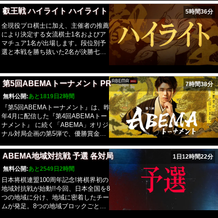
則2番勝負で、勝者組優勝者は2局のう
叡王戦 ハイライト ハイライト
5時間36分
ち1回勝てば挑戦権を得ますが、敗者
復活戦優勝者は2連勝が挑戦の条件と
全現役プロ棋士に加え、主催者の推薦
なります。棋王とその優勝者が、例年
により決定する女流棋士1名およびア
2月から3月にかけて五番勝負を行いま
マチュア1名が出場します。段位別予
す。
選と本戦を勝ち抜いた2名が決勝七番
勝負を行い、先に4勝した棋士が「叡
王」の称号を獲得します(第4期以降は
本戦優勝者が叡王への挑戦権を獲
第5回ABEMAトーナメント PR
7時間38分
得)。
無料公開:
あと1819日2時間
『第5回ABEMAトーナメント』は、昨
年4月に配信した『第4回ABEMAトー
ナメント』 に続く「ABEMA」オリジ
ナル対局企画の第5弾で、優勝賞金
1000万を懸けて、将棋界唯一のドラフ
ト会議を経て決定したチームによる団
ABEMA地域対抗戦 予選 各対局
1日12時間22分
体戦。 3人1組15チームが激突し新リ
ーダーとして山崎八段が初参戦。対局
無料公開:
あと2549日2時間
のルールは慣例のAbemaTVルール。
日本将棋連盟100周年記念!将棋界初の
「AbemaTVルール」は、持ち時間5分
地域対抗戦が始動!!今回、日本全国を8
で開始し、1手指すごとに5秒が加算、
つの地域に分け、地域に密着したチー
持ち時間が切れると負けとなるフィッ
ムが発足。8つの地域ブロックごと
シャールール。団体戦は、3人1組を1
に、“我こそはこの地域を背負いた