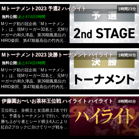
薦者20名の麻雀界のトッププロ雀士計
Mトーナメント2023 予選2 ハイライト
1時間23分
52名による個人トーナメント戦になり
ます。「Mリーグ2022-23」の優勝チ
無料公開:
あと674日2時間
ーム4名は、ベスト16からシードスタ
Mリーグ初の冠企画「Mトーナメン
ートで参戦いたします。本企画の対局
ト」は、現Mリーガー32名と、元Mリ
ルールは、「Mリーグルール」を採用
ーガーの和久津晶、第39期鳳凰位の
し、2半荘で、2位勝ち抜けの個人トー
HIRO柴田、第47期最高位の竹内元
ナメント戦で行います。
太、第21期雀王の浅井堂岐ら、団体推
薦者20名の麻雀界のトッププロ雀士計
Mトーナメント2023 決勝トーナメント ハイライト
1時間30分
52名による個人トーナメント戦になり
ます。「Mリーグ2022-23」の優勝チ
無料公開:
あと674日2時間
ーム4名は、ベスト16からシードスタ
Mリーグ初の冠企画「Mトーナメン
ートで参戦いたします。本企画の対局
ト」は、現Mリーガー32名と、元Mリ
ルールは、「Mリーグルール」を採用
ーガーの和久津晶、第39期鳳凰位の
し、2半荘で、2位勝ち抜けの個人トー
HIRO柴田、第47期最高位の竹内元
ナメント戦で行います。
太、第21期雀王の浅井堂岐ら、団体推
薦者20名の麻雀界のトッププロ雀士計
伊藤園お〜いお茶杯王位戦 ハイライト ハイライト
8時間40分
52名による個人トーナメント戦になり
ます。「Mリーグ2022-23」の優勝チ
王位戦は、全棋士と女流棋士2名で行
ーム4名は、ベスト16からシードスタ
う。予選をトーナメントで行い、その
ートで参戦いたします。本企画の対局
勝ち上がり者とシード棋士4人により
ルールは、「Mリーグルール」を採用
紅白2ブロックに分けてリーグ戦を行
し、2半荘で、2位勝ち抜けの個人トー
う。リーグ戦の優勝者はリーグ戦勝敗
ナメント戦で行います。
を優先とし、同星で並んだ場合、(1)4