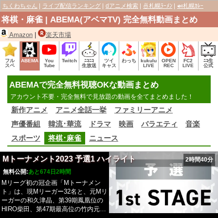
ちくわちゃん
ライブ配信ランキング
dアニメ検索
🍜札幌ﾗｰﾒﾝ
🍛札幌ｶﾚｰ
将棋・麻雀 | ABEMA(アベマTV) 完全無料動画まとめ
Amazon
|
楽天市場
フル
ABEMA
You
Twitch
ﾆｺﾆｺ
ツイ
わっち
kukulu
OPEN
FC2
ﾆｺ生
スペ
Tube
生放送
キャス
LIVE
REC
LIVE
公式
ABEMAで完全無料視聴OKな動画まとめ
アカウント不要・完全無料で見放題の動画を全てまとめました！
新作アニメ
アニメ全話一挙
ファミリーアニメ
声優番組
韓流･華流
ドラマ
映画
バラエティ
音楽
スポーツ
将棋･麻雀
ニュース
Mトーナメント2023 予選1 ハイライト
2時間40分
無料公開:
あと674日2時間
Mリーグ初の冠企画「Mトーナメン
ト」は、現Mリーガー32名と、元Mリ
ーガーの和久津晶、第39期鳳凰位の
HIRO柴田、第47期最高位の竹内元
太、第21期雀王の浅井堂岐ら、団体推