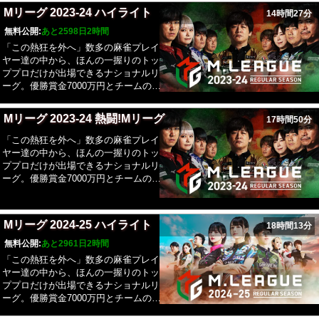
レの栄光を目指して戦う。Mリーグ
Mリーグ 2023-24 ハイライト
14時間27分
2025-26では、新たに「EARTH
JETS(アースジェッツ)」がチームに加
無料公開:
あと2598日2時間
わり、新Mリーガー7名、10チーム総
「この熱狂を外へ」数多の麻雀プレイ
勢40名でのシーズンとなる。
ヤー達の中から、ほんの一握りのトッ
ププロだけが出場できるナショナルリ
ーグ。優勝賞金7000万円とチームの威
信をかけて知を競い合い、優勝シャー
レの栄光を目指して戦う。Mリーグ
Mリーグ 2023-24 熱闘!Mリーグ
17時間50分
2025-26では、新たに「EARTH
JETS(アースジェッツ)」がチームに加
「この熱狂を外へ」数多の麻雀プレイ
わり、新Mリーガー7名、10チーム総
ヤー達の中から、ほんの一握りのトッ
勢40名でのシーズンとなる。
ププロだけが出場できるナショナルリ
ーグ。優勝賞金7000万円とチームの威
信をかけて知を競い合い、優勝シャー
レの栄光を目指して戦う。Mリーグ
2025-26では、新たに「EARTH
Mリーグ 2024-25 ハイライト
18時間13分
JETS(アースジェッツ)」がチームに加
わり、新Mリーガー9名、10チーム総
無料公開:
あと2961日2時間
勢40名でのシーズンとなる。
「この熱狂を外へ」数多の麻雀プレイ
ヤー達の中から、ほんの一握りのトッ
ププロだけが出場できるナショナルリ
ーグ。優勝賞金7000万円とチームの威
信をかけて知を競い合い、優勝シャー