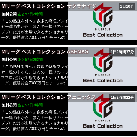
レの栄光を目指して戦う。Mリーグ
合から一度外れた棋士は再出場不可。
場した後は、1人目に戻る。先発棋士
Mリーグ ベストコレクション サクラナイツ
1日16分
2025-26では、新たに「EARTH
この冬、かつて無いほどのアツい戦い
は必ず1対局は行うこととし、対局に
JETS(アースジェッツ)」がチームに加
無料公開:
あと57日2時間
を繰り広げ軍配が上がる地域は一体ど
勝利した棋士は、次の対局にも連続で
わり、新Mリーガー7名、10チーム総
こなのか。乞うご期待。※段位は収録
「この熱狂を外へ」数多の麻雀プレイ
出場しなければならない。自分のチー
勢40名でのシーズンとなる。
当時のものになります
ヤー達の中から、ほんの一握りのトッ
ムが3敗目、4敗目のタイミングで、先
ププロだけが出場できるナショナルリ
発棋士に入っていない控え棋士(棋士
ーグ。優勝賞金7000万円とチームの威
または監督)との交代が可能。なお、
信をかけて知を競い合い、優勝シャー
交代は2回までとする。交代され、試
レの栄光を目指して戦う。Mリーグ
合から一度外れた棋士は再出場不可。
Mリーグ ベストコレクション ABEMAS
1日2時間37分
2025-26では、新たに「EARTH
この冬、かつて無いほどのアツい戦い
JETS(アースジェッツ)」がチームに加
無料公開:
あと57日2時間
を繰り広げ軍配が上がる地域は一体ど
わり、新Mリーガー7名、10チーム総
こなのか。乞うご期待。※段位は収録
「この熱狂を外へ」数多の麻雀プレイ
勢40名でのシーズンとなる。
当時のものになります
ヤー達の中から、ほんの一握りのトッ
ププロだけが出場できるナショナルリ
ーグ。優勝賞金7000万円とチームの威
信をかけて知を競い合い、優勝シャー
レの栄光を目指して戦う。Mリーグ
Mリーグ ベストコレクション フェニックス
1日2時間22分
2025-26では、新たに「EARTH
JETS(アースジェッツ)」がチームに加
無料公開:
あと57日2時間
わり、新Mリーガー7名、10チーム総
「この熱狂を外へ」数多の麻雀プレイ
勢40名でのシーズンとなる。
ヤー達の中から、ほんの一握りのトッ
ププロだけが出場できるナショナルリ
ーグ。優勝賞金7000万円とチームの威
信をかけて知を競い合い、優勝シャー