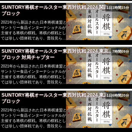
戦い。東西所属の棋士それぞれファン
SUNTORY将棋オールスター東西対抗戦 2024 関西
1日1時間15分
投票により選抜された3名、予選を通
ブロック
過した棋士3名、計6名同士を選抜。
2021年から新設された日本将棋連盟と
サントリー食品インターナショナルが
主催する将棋の棋戦。将棋の棋戦とし
ては珍しい団体戦であり、普段見られ
ない東西の代表という看板を背負った
戦い。東西所属の棋士それぞれファン
SUNTORY将棋オールスター東西対抗戦 2024 東京
7時間09分
投票により選抜された3名、予選を通
ブロック 対局チャプター
過した棋士3名、計6名同士を選抜。
2021年から新設された日本将棋連盟と
サントリー食品インターナショナルが
主催する将棋の棋戦。将棋の棋戦とし
ては珍しい団体戦であり、普段見られ
ない東西の代表という看板を背負った
戦い。東西所属の棋士それぞれファン
SUNTORY将棋オールスター東西対抗戦 2024 東京
1日6時間20分
投票により選抜された3名、予選を通
ブロック
過した棋士3名、計6名同士を選抜。
2021年から新設された日本将棋連盟と
サントリー食品インターナショナルが
主催する将棋の棋戦。将棋の棋戦とし
ては珍しい団体戦であり、普段見られ
ない東西の代表という看板を背負った