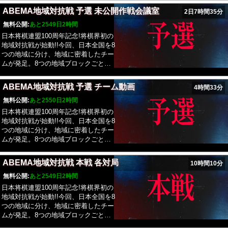
チームとし、計15チームを、5つのリ
い!“という棋士がその「地域チーム」
ABEMA地域対抗戦 予選 未公開作戦会議室
2日7時間35分
ーグに分けチーム総当たりで戦い、3
の監督として就任。さらに自身が率い
チームのうち、上位2チームが本戦ト
る地域チームの棋士の中から4人の
無料公開:
あと2549日2時間
ーナメント進出。 チームの戦いは、5
「大会出場登録棋士」を指名し、監督
日本将棋連盟100周年記念!将棋界初の
勝勝ち抜けとし対局毎にオーダー会議
を含む5人で団体戦を戦い抜きます。
地域対抗戦が始動!!今回、日本全国を8
を実施し、対局者を決める方式で実
なお、所属する「地域チーム」につい
つの地域に分け、地域に密着したチー
施。引き分けとなった場合は、ポイン
ては全ての棋士が所属地域を自ら選択
ムが発足。8つの地域ブロックごと
ト加算/減算のシステムを採用し、1対
する、“地域エントリー制度“を採用い
に、“我こそはこの地域を背負いた
局勝つことでプラス1ポイント、負け
たします。棋士は、自身の出身、育っ
い!“という棋士がその「地域チーム」
ることでマイナス1ポイントとし、 3
ABEMA地域対抗戦 予選 チーム動画
4時間33分
た場所、居住地などの中から、自ら所
の監督として就任。さらに自身が率い
人の合計のポイント数が多い方が上位
属する「地域チーム」を選択すること
る地域チームの棋士の中から4人の
無料公開:
あと2550日2時間
とする。
が可能です。対抗戦のルールとしては
「大会出場登録棋士」を指名し、監督
日本将棋連盟100周年記念!将棋界初の
9番勝負5勝先取、持ち時間5分の一手
を含む5人で団体戦を戦い抜きます。
地域対抗戦が始動!!今回、日本全国を8
指すごとに5秒が加算のフィッシャー
なお、所属する「地域チーム」につい
つの地域に分け、地域に密着したチー
ルールで行います。また監督が「大会
ては全ての棋士が所属地域を自ら選択
ムが発足。8つの地域ブロックごと
出場登録棋士」と監督の中から3人の
する、“地域エントリー制度“を採用い
に、“我こそはこの地域を背負いた
先発棋士と、出場順を決定。3人が出
たします。棋士は、自身の出身、育っ
い!“という棋士がその「地域チーム」
場した後は、1人目に戻る。先発棋士
ABEMA地域対抗戦 本戦 各対局
10時間10分
た場所、居住地などの中から、自ら所
の監督として就任。さらに自身が率い
は必ず1対局は行うこととし、対局に
属する「地域チーム」を選択すること
る地域チームの棋士の中から4人の
無料公開:
あと2549日2時間
勝利した棋士は、次の対局にも連続で
が可能です。対抗戦のルールとしては
「大会出場登録棋士」を指名し、監督
日本将棋連盟100周年記念!将棋界初の
出場しなければならない。自分のチー
9番勝負5勝先取、持ち時間5分の一手
を含む5人で団体戦を戦い抜きます。
地域対抗戦が始動!!今回、日本全国を8
ムが3敗目、4敗目のタイミングで、先
指すごとに5秒が加算のフィッシャー
なお、所属する「地域チーム」につい
つの地域に分け、地域に密着したチー
発棋士に入っていない控え棋士(棋士
ルールで行います。また監督が「大会
ては全ての棋士が所属地域を自ら選択
ムが発足。8つの地域ブロックごと
または監督)との交代が可能。なお、
出場登録棋士」と監督の中から3人の
する、“地域エントリー制度“を採用い
に、“我こそはこの地域を背負いた
交代は2回までとする。交代され、試