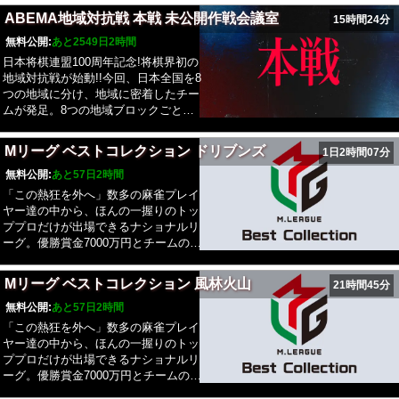
先発棋士と、出場順を決定。3人が出
たします。棋士は、自身の出身、育っ
い!“という棋士がその「地域チーム」
合から一度外れた棋士は再出場不可。
場した後は、1人目に戻る。先発棋士
ABEMA地域対抗戦 本戦 未公開作戦会議室
15時間24分
た場所、居住地などの中から、自ら所
の監督として就任。さらに自身が率い
この冬、かつて無いほどのアツい戦い
は必ず1対局は行うこととし、対局に
属する「地域チーム」を選択すること
る地域チームの棋士の中から4人の
無料公開:
あと2549日2時間
を繰り広げ軍配が上がる地域は一体ど
勝利した棋士は、次の対局にも連続で
が可能です。対抗戦のルールとしては
「大会出場登録棋士」を指名し、監督
こなのか。乞うご期待。※段位は収録
日本将棋連盟100周年記念!将棋界初の
出場しなければならない。自分のチー
9番勝負5勝先取、持ち時間5分の一手
を含む5人で団体戦を戦い抜きます。
当時のものになります
地域対抗戦が始動!!今回、日本全国を8
ムが3敗目、4敗目のタイミングで、先
指すごとに5秒が加算のフィッシャー
なお、所属する「地域チーム」につい
つの地域に分け、地域に密着したチー
発棋士に入っていない控え棋士(棋士
ルールで行います。また監督が「大会
ては全ての棋士が所属地域を自ら選択
ムが発足。8つの地域ブロックごと
または監督)との交代が可能。なお、
出場登録棋士」と監督の中から3人の
する、“地域エントリー制度“を採用い
に、“我こそはこの地域を背負いた
交代は2回までとする。交代され、試
先発棋士と、出場順を決定。3人が出
たします。棋士は、自身の出身、育っ
い!“という棋士がその「地域チーム」
合から一度外れた棋士は再出場不可。
場した後は、1人目に戻る。先発棋士
Mリーグ ベストコレクション ドリブンズ
1日2時間07分
た場所、居住地などの中から、自ら所
の監督として就任。さらに自身が率い
この冬、かつて無いほどのアツい戦い
は必ず1対局は行うこととし、対局に
属する「地域チーム」を選択すること
る地域チームの棋士の中から4人の
無料公開:
あと57日2時間
を繰り広げ軍配が上がる地域は一体ど
勝利した棋士は、次の対局にも連続で
が可能です。対抗戦のルールとしては
「大会出場登録棋士」を指名し、監督
こなのか。乞うご期待。※段位は収録
「この熱狂を外へ」数多の麻雀プレイ
出場しなければならない。自分のチー
9番勝負5勝先取、持ち時間5分の一手
を含む5人で団体戦を戦い抜きます。
当時のものになります
ヤー達の中から、ほんの一握りのトッ
ムが3敗目、4敗目のタイミングで、先
指すごとに5秒が加算のフィッシャー
なお、所属する「地域チーム」につい
ププロだけが出場できるナショナルリ
発棋士に入っていない控え棋士(棋士
ルールで行います。また監督が「大会
ては全ての棋士が所属地域を自ら選択
ーグ。優勝賞金7000万円とチームの威
または監督)との交代が可能。なお、
出場登録棋士」と監督の中から3人の
する、“地域エントリー制度“を採用い
信をかけて知を競い合い、優勝シャー
交代は2回までとする。交代され、試
先発棋士と、出場順を決定。3人が出
たします。棋士は、自身の出身、育っ
レの栄光を目指して戦う。Mリーグ
合から一度外れた棋士は再出場不可。
場した後は、1人目に戻る。先発棋士
Mリーグ ベストコレクション 風林火山
21時間45分
た場所、居住地などの中から、自ら所
2025-26では、新たに「EARTH
この冬、かつて無いほどのアツい戦い
は必ず1対局は行うこととし、対局に
属する「地域チーム」を選択すること
JETS(アースジェッツ)」がチームに加
無料公開:
あと57日2時間
を繰り広げ軍配が上がる地域は一体ど
勝利した棋士は、次の対局にも連続で
が可能です。対抗戦のルールとしては
わり、新Mリーガー7名、10チーム総
こなのか。乞うご期待。※段位は収録
「この熱狂を外へ」数多の麻雀プレイ
出場しなければならない。自分のチー
9番勝負5勝先取、持ち時間5分の一手
勢40名でのシーズンとなる。
当時のものになります
ヤー達の中から、ほんの一握りのトッ
ムが3敗目、4敗目のタイミングで、先
指すごとに5秒が加算のフィッシャー
ププロだけが出場できるナショナルリ
発棋士に入っていない控え棋士(棋士
ルールで行います。また監督が「大会
ーグ。優勝賞金7000万円とチームの威
または監督)との交代が可能。なお、
出場登録棋士」と監督の中から3人の
信をかけて知を競い合い、優勝シャー
交代は2回までとする。交代され、試
先発棋士と、出場順を決定。3人が出