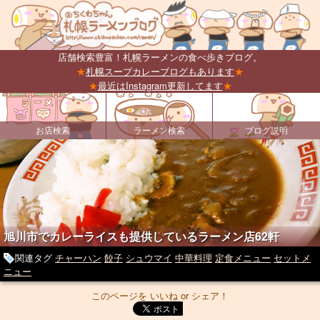
店舗検索豊富！札幌ラーメンの食べ歩きブログ。
★
札幌スープカレーブログもあります
★
★
最近はInstagram更新してます
★
お店検索
ラーメン検索
ブログ説明
旭川市でカレーライスも提供しているラーメン店62軒
関連タグ
チャーハン
餃子
シュウマイ
中華料理
定食メニュー
セットメ
ニュー
このページを いいね or シェア！