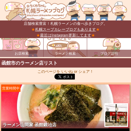
店舗検索豊富！札幌ラーメンの食べ歩きブログ。
★
札幌スープカレーブログもあります
★
★
最近はInstagram更新してます
★
お店検索
ラーメン検索
ブログ説明
函館市のラーメン店リスト
このページを いいね or シェア！
営業時間中
ラーメン山岡家 函館鍛冶店