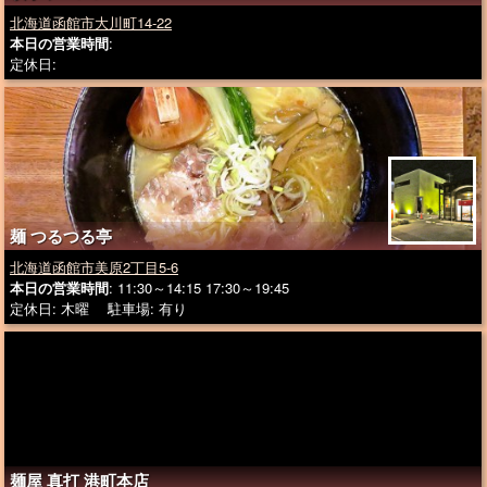
北海道函館市大川町14-22
本日の営業時間
:
定休日:
麺 つるつる亭
北海道函館市美原2丁目5-6
本日の営業時間
: 11:30～14:15 17:30～19:45
定休日: 木曜 駐車場: 有り
麺屋 真打 港町本店