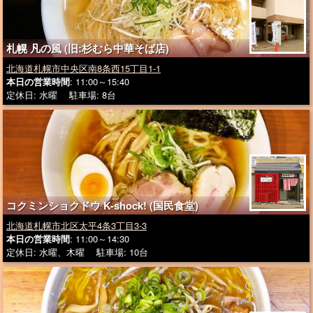
札幌 凡の風 (旧:杉むら中華そば店)
北海道札幌市中央区南8条西15丁目1-1
本日の営業時間
: 11:00～15:40
定休日: 水曜 駐車場: 8台
コクミンショクドウ K-shock! (国民食堂)
北海道札幌市北区太平4条3丁目3-3
本日の営業時間
: 11:00～14:30
定休日: 水曜、木曜 駐車場: 10台