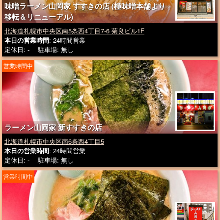
味噌ラーメン山岡家 すすきの店 (極味噌本舗より
移転＆リニューアル)
北海道札幌市中央区南5条西4丁目7-6 菊良ビル1F
本日の営業時間
: 24時間営業
定休日: - 駐車場: 無し
営業時間中
ラーメン山岡家 新すすきの店
北海道札幌市中央区南6条西4丁目5
本日の営業時間
: 24時間営業
定休日: - 駐車場: 無し
営業時間中