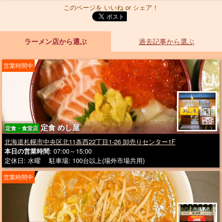
このページを いいね or シェア！
ラーメン店から選ぶ
過去記事から選ぶ
営業時間中
定食 めし屋
定食・食堂店
北海道札幌市中央区北11条西22丁目1-26 卸売りセンター1F
本日の営業時間
: 07:00～15:00
定休日: 水曜 駐車場: 100台以上(場外市場共用)
営業時間中