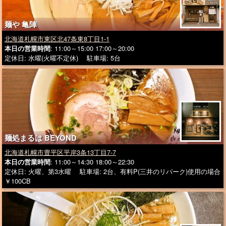
麺や 亀陣
北海道札幌市東区北47条東8丁目1-1
本日の営業時間
: 11:00～15:00 17:00～20:00
定休日: 水曜(火曜不定休) 駐車場: 5台
麺処まるは BEYOND
北海道札幌市豊平区平岸3条13丁目7-7
本日の営業時間
: 11:00～14:30 18:00～22:30
定休日: 火曜、第3水曜 駐車場: 2台、有料P(三井のリパーク)使用の場合
￥100CB