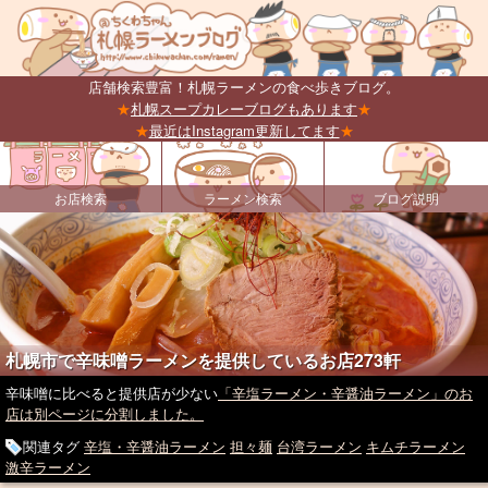
店舗検索豊富！札幌ラーメンの食べ歩きブログ。
★
札幌スープカレーブログもあります
★
★
最近はInstagram更新してます
★
お店検索
ラーメン検索
ブログ説明
札幌市で辛味噌ラーメンを提供しているお店273軒
辛味噌に比べると提供店が少ない
「辛塩ラーメン・辛醤油ラーメン」のお
店は別ページに分割しました。
関連タグ
辛塩・辛醤油ラーメン
担々麺
台湾ラーメン
キムチラーメン
激辛ラーメン