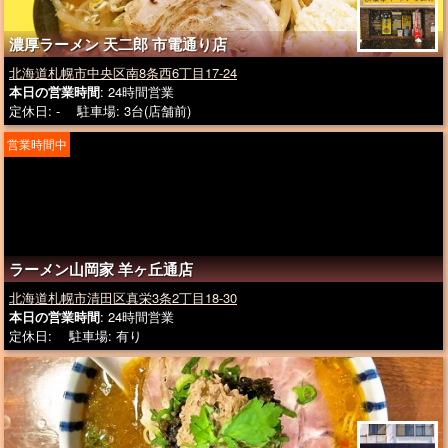
濃厚ラーメン 天二郎 市電通り店
北海道札幌市中央区南8条西6丁目17-24
本日の営業時間
: 24時間営業
定休日: - 駐車場: 3台(店舗前)
営業時間中
ラーメン山岡家 羊ヶ丘通店
北海道札幌市清田区真栄3条2丁目18-30
本日の営業時間
: 24時間営業
定休日: 駐車場: 有り