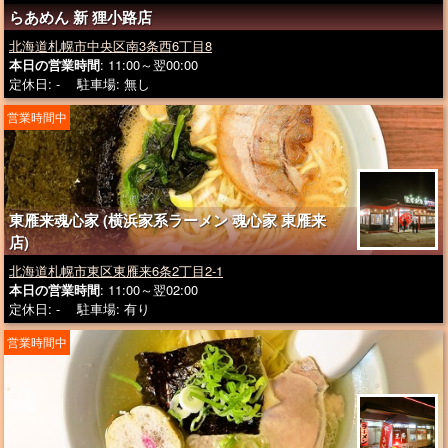
らあめん 新 狸小路店
北海道札幌市中央区南3条西6丁目8
本日の営業時間
: 11:00～翌00:00
定休日: - 駐車場: 無し
営業時間中
東雁来魂心家 (横浜家系ラーメン 魂心家 東雁来
店)
北海道札幌市東区東雁来6条2丁目2-1
本日の営業時間
: 11:00～翌02:00
定休日: - 駐車場: 有り
営業時間中