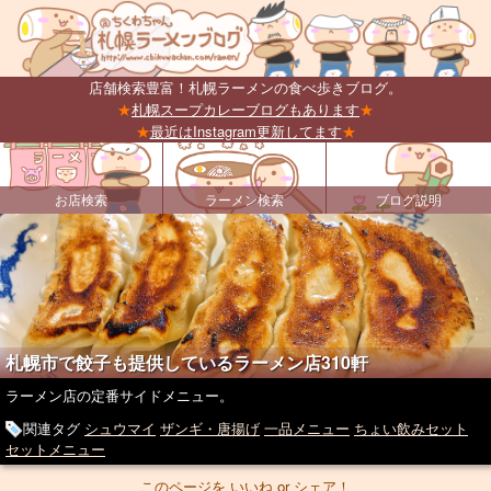
店舗検索豊富！札幌ラーメンの食べ歩きブログ。
★
札幌スープカレーブログもあります
★
★
最近はInstagram更新してます
★
お店検索
ラーメン検索
ブログ説明
札幌市で餃子も提供しているラーメン店310軒
ラーメン店の定番サイドメニュー。
関連タグ
シュウマイ
ザンギ・唐揚げ
一品メニュー
ちょい飲みセット
セットメニュー
このページを いいね or シェア！