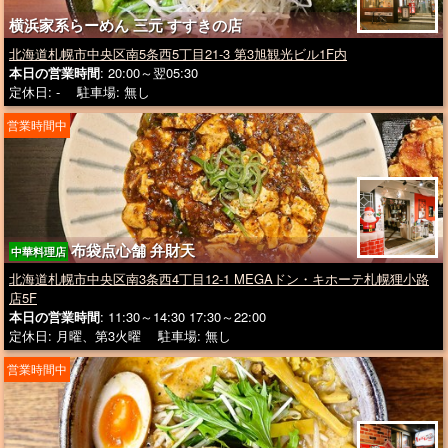
横浜家系らーめん 三元 すすきの店
北海道札幌市中央区南5条西5丁目21-3 第3旭観光ビル1F内
本日の営業時間
: 20:00～翌05:30
定休日: - 駐車場: 無し
営業時間中
布袋点心舗 弁財天
中華料理店
北海道札幌市中央区南3条西4丁目12-1 MEGAドン・キホーテ札幌狸小路
店5F
本日の営業時間
: 11:30～14:30 17:30～22:00
定休日: 月曜、第3火曜 駐車場: 無し
営業時間中