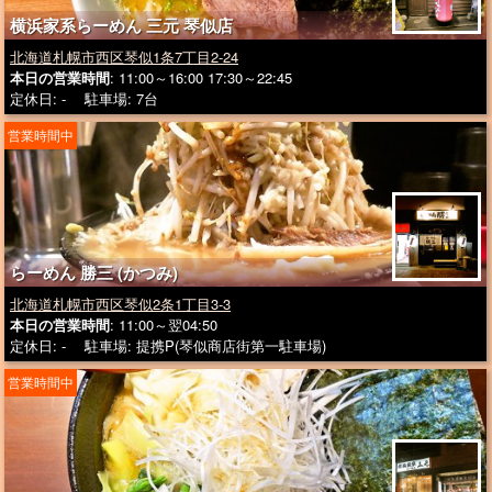
横浜家系らーめん 三元 琴似店
北海道札幌市西区琴似1条7丁目2-24
本日の営業時間
: 11:00～16:00 17:30～22:45
定休日: - 駐車場: 7台
営業時間中
らーめん 勝三 (かつみ)
北海道札幌市西区琴似2条1丁目3-3
本日の営業時間
: 11:00～翌04:50
定休日: - 駐車場: 提携P(琴似商店街第一駐車場)
営業時間中