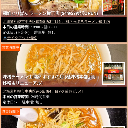
麺処とりぱん ラーメン横丁店 (24/9/27復活OPEN)
北海道札幌市中央区南5条西3丁目6 元祖さっぽろラーメン横丁内
本日の営業時間
: 18:00～翌03:00
定休日: (不定休) 駐車場: 無し
テイクアウト情報
営業時間中
味噌ラーメン山岡家 すすきの店 (極味噌本舗より
移転＆リニューアル)
北海道札幌市中央区南5条西4丁目7-6 菊良ビル1F
本日の営業時間
: 24時間営業
定休日: - 駐車場: 無し
営業時間中