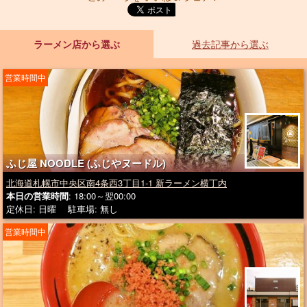
ラーメン店から選ぶ
過去記事から選ぶ
営業時間中
ふじ屋 NOODLE (ふじやヌードル)
北海道札幌市中央区南4条西3丁目1-1 新ラーメン横丁内
本日の営業時間
: 18:00～翌00:00
定休日: 日曜 駐車場: 無し
営業時間中