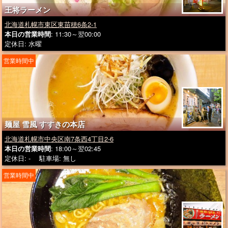
王将ラーメン
北海道札幌市東区東苗穂6条2-1
本日の営業時間
: 11:30～翌00:00
定休日: 水曜
営業時間中
麺屋 雪風 すすきの本店
北海道札幌市中央区南7条西4丁目2-6
本日の営業時間
: 18:00～翌02:45
定休日: - 駐車場: 無し
営業時間中