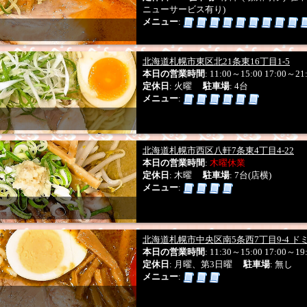
ニューサービス有り)
メニュー
:
北海道札幌市東区北21条東16丁目1-5
本日の営業時間
: 11:00～15:00 17:00～21
定休日
: 火曜
駐車場
: 4台
メニュー
:
北海道札幌市西区八軒7条東4丁目4-22
本日の営業時間
:
木曜休業
定休日
: 木曜
駐車場
: 7台(店横)
メニュー
:
北海道札幌市中央区南5条西7丁目9-4 ドミ
本日の営業時間
: 11:30～15:00 17:00～19
定休日
: 月曜、第3日曜
駐車場
: 無し
メニュー
: