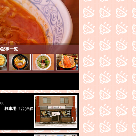
イス
餃子
TKG
中華料理
ザンギ・唐揚げ
定
・メガ盛り
お酒が豊富
ちょい飲みセット
帯サービス
無料サービス
ご飯食べ放題
ク
プレミアム商品券使用可
製麺
カネジン食品
加藤ラーメン
一柳製麺
札
山製麺
の記事一覧
り
学割有り
朝ラー
通し営業
24時以降も営
ト
お土産
本日営業時間変更あり
ポケストッ
中央・南アクション
らの道札幌１参加店
ら
幌４参加店
らの道札幌５参加店
らの道札幌
横丁
札幌らーめん共和国
N
SAPICA
LINEPay
merpay
d払い
楽天Pay
:00
業)
駐車場
: 7台(画像