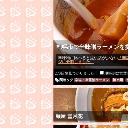
札幌市で辛味噌ラーメンを提
辛味噌に比べると提供店が少ない
「辛
ジに分割しました。
273店舗見つかりました！
現時刻に営業
関連タグ
辛塩・辛醤油ラーメン
担々麺
麺屋 雪月花