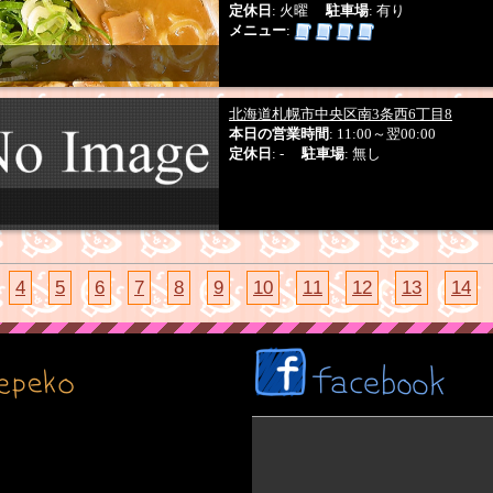
定休日
: 火曜
駐車場
: 有り
メニュー
:
北海道札幌市中央区南3条西6丁目8
本日の営業時間
: 11:00～翌00:00
定休日
: -
駐車場
: 無し
4
5
6
7
8
9
10
11
12
13
14