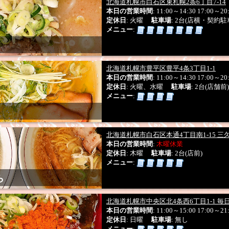
北海道札幌市白石区東札幌2条6丁目7-14
本日の営業時間
: 11:00～14:30 17:00～20
定休日
: 火曜
駐車場
: 2台(店横・契約駐
メニュー
:
北海道札幌市豊平区豊平4条3丁目1-1
本日の営業時間
: 11:00～14:30 17:00～20
定休日
: 火曜、水曜
駐車場
: 2台(店舗前)
メニュー
:
北海道札幌市白石区本通4丁目南1-15 三久
本日の営業時間
:
木曜休業
定休日
: 木曜
駐車場
: 2台(店前)
メニュー
:
ら
北海道札幌市中央区北4条西6丁目1-1 毎
本日の営業時間
: 11:00～15:00 17:00～21
定休日
: 日曜
駐車場
: 無し
メニュー
: