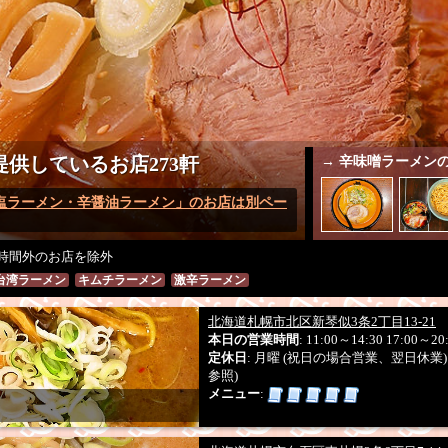
系統
ン
チャーハン
焼きそば
あんかけ焼きそば
カレーラ
メニュー
食メニュー
寿司・海鮮丼
ワンメニュー
デカ盛り
ワンコイン
ランチメニュー
セットメニュー
時間
お得
ーポン券
ポイントカード
ひとりめし参加店
札幌
自家製麺
さがみ屋製麺
西山製麺
森住製麺
小林
製麺会社
幌製麺
和田山製麺
熊さん株式会社
須藤製麺
円
供しているお店273軒
→ 辛味噌ラーメン
半麺割引有り
お子様ラーメン有り
小上がり席有
サービス
業
早めにオープン
無料Wi-Fi
喫煙可
テイクアウ
塩ラーメン・辛醤油ラーメン」のお店は別ペー
プ
東区アクション
豊平アクション
清田アクション
イベント
の道札幌２参加店
らの道札幌３参加店
らの道札
時間外のお店を除外
6参加店
台湾ラーメン
キムチラーメン
激辛ラーメン
フードコート
元祖札幌ラーメン横丁
新ラーメン
集合施設
Credit
QUICPay
iD
Suica
Edy
PayPay
nanaco
WAO
決済方法
北海道札幌市北区新琴似3条2丁目13-21
auPAY
本日の営業時間
: 11:00～14:30 17:00～20
定休日
: 月曜 (祝日の場合営業、翌日休
参照)
メニュー
: