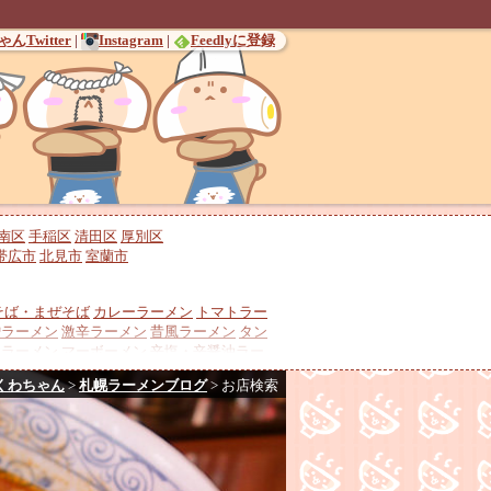
んTwitter
|
Instagram
|
Feedlyに登録
南区
手稲区
清田区
厚別区
帯広市
北見市
室蘭市
そば・まぜそば
カレーラーメン
トマトラー
噌ラーメン
激辛ラーメン
昔風ラーメン
タン
チラーメン
マーボーメン
辛塩・辛醤油ラー
冷やしラーメン
酸辣湯麺
くわちゃん
>
札幌ラーメンブログ
>
お店検索
ンラーメン
バターコーンラーメン
鶏チャー
介豚骨
煮干しラーメン
貝出汁ラーメン
羊骨
調
地ラーメン
ミシュランガイド・ビブグルマ