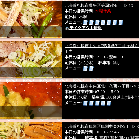
北海道札幌市豊平区美園5条6丁目3-13
本日の営業時間
:
木曜休業
定休日
: 木曜
メニュー
:
テイクアウト情報
北海道札幌市中央区南5条西3丁目 元祖
丁内
本日の営業時間
: 12:00～翌00:00
定休日
: (不定休)
駐車場
: 無し
メニュー
:
北海道札幌市中央区北11条西22丁目1-26
本日の営業時間
: 07:00～15:00
定休日
: 水曜
駐車場
: 100台以上(場外
メニュー
:
北海道札幌市厚別区厚別中央2条5丁目3-3
本日の営業時間
: 10:00～22:45
定休日
: -
駐車場
: 有料P(場所問わず