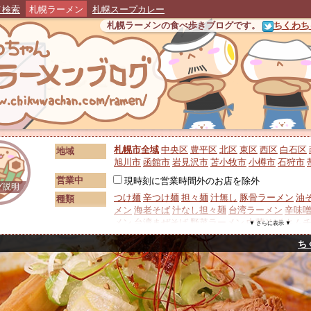
メ検索
札幌ラーメン
札幌スープカレー
札幌ラーメンの食べ歩きブログです。
ちくわちゃ
札幌市全域
中央区
豊平区
北区
東区
西区
白石区
地域
旭川市
函館市
岩見沢市
苫小牧市
小樽市
石狩市
営業中
現時刻に営業時間外のお店を除外
グ説明
つけ麺
辛つけ麺
担々麺
汁無し
豚骨ラーメン
油
種類
メン
海老そば
汁なし担々麺
台湾ラーメン
辛味
メン
台湾まぜそば
野菜ラーメン
中華そば
キム
▼ さらに表示 ▼
メン
広東麺・五目ラーメン
泡系ラーメン
背脂
ち
カツラーメン
ワンタンメン
生姜ラーメン
ホルモ
トッピング
シュー
替え玉
レアチャーシュー
鶏スープ
豚スープ
和風スープ
鶏白湯
鶏清湯
魚
スープ
ラーメン
ノーアニマル
ベジポタ系
鮮魚系
無化
札幌味噌
二郎系
家系
村中系
旭川ラーメン
ご当