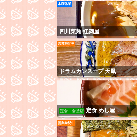
木曜休業
四川菜麺 紅麹屋
営業時間中
ドラムカンスープ 天鳳
定食 めし屋
定食・食堂店
営業時間中