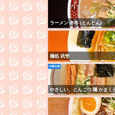
ラーメン 冬冬 (とんとん)
麺処 武壱
木曜休業
やさしい、とんこつ 麺 かまく