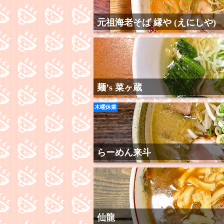
元祖海老そば 縁や (えにしや)
麺’s 菜ヶ蔵
木曜休業
らーめん来斗
仙龍