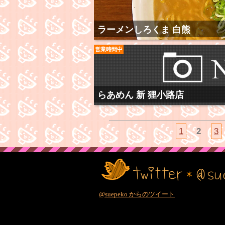
ラーメンしろくま 白熊
営業時間中
らあめん 新 狸小路店
1
2
3
@suepeko からのツイート