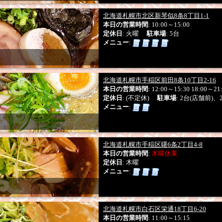
北海道札幌市北区新琴似8条8丁目1-1
本日の営業時間
: 10:00～15:00
定休日
: 火曜
駐車場
: 5台
メニュー
:
北海道札幌市手稲区前田8条10丁目2-16
本日の営業時間
: 12:00～15:30 18:00～21
定休日
: (不定休)
駐車場
: 2台(店舗前)
メニュー
:
北海道札幌市手稲区曙6条2丁目4-8
本日の営業時間
:
木曜休業
定休日
: 木曜
メニュー
:
北海道札幌市白石区栄通18丁目6-20
本日の営業時間
: 11:00～15:15