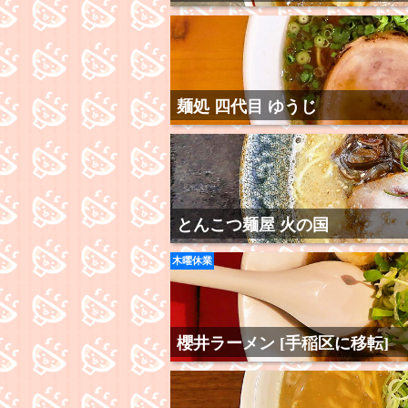
麺処 四代目 ゆうじ
とんこつ麺屋 火の国
木曜休業
櫻井ラーメン [手稲区に移転]