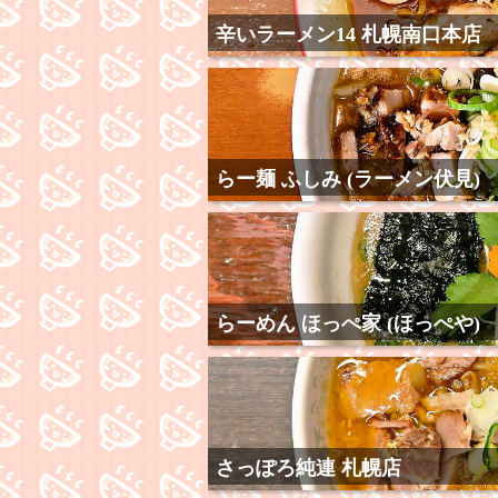
辛いラーメン14 札幌南口本店
らー麺 ふしみ (ラーメン伏見)
らーめん ほっぺ家 (ほっぺや)
さっぽろ純連 札幌店