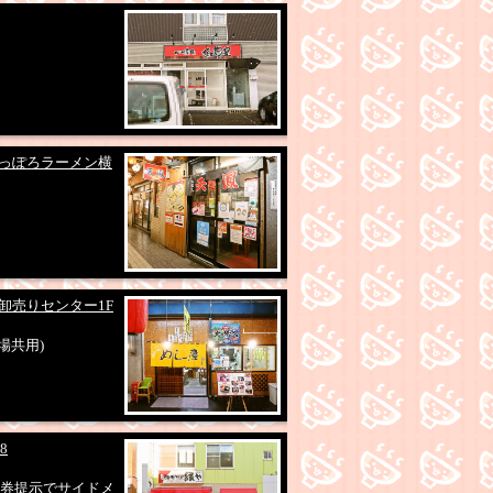
さっぽろラーメン横
 卸売りセンター1F
市場共用)
8
駐車券提示でサイドメ