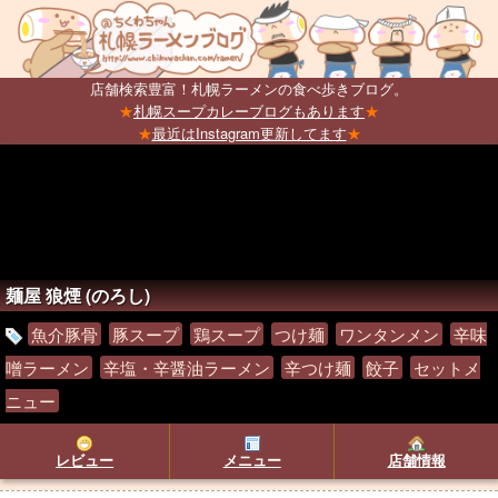
店舗検索豊富！札幌ラーメンの食べ歩きブログ。
★
札幌スープカレーブログもあります
★
★
最近はInstagram更新してます
★
麺屋 狼煙 (のろし)
魚介豚骨
豚スープ
鶏スープ
つけ麺
ワンタンメン
辛味
噌ラーメン
辛塩・辛醤油ラーメン
辛つけ麺
餃子
セットメ
ニュー
レビュー
メニュー
店舗情報