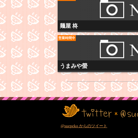
麺屋 柊
営業時間中
うまみや螢
@suepeko からのツイート