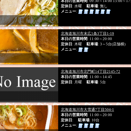
系統
本日の営業時間
: 09:30～14:00 15:00～17
ン
定休日
: 水曜
駐車場
: 無し
メニュー
:
チャーハン
焼きそば
あんかけ焼きそば
カレーラ
メニュー
食メニュー
寿司・海鮮丼
ワンメニュー
デカ盛り
ワンコイン
ランチメニュー
セットメニュー
時間
お得
ーポン券
ポイントカード
ひとりめし参加店
札幌
北海道旭川市末広1条3丁目1-19
自家製麺
さがみ屋製麺
西山製麺
森住製麺
小林
製麺会社
本日の営業時間
: 11:00～20:00
幌製麺
和田山製麺
熊さん株式会社
須藤製麺
円
定休日
: 木曜
駐車場
: 3～5台(店舗横)
半麺割引有り
お子様ラーメン有り
小上がり席有
サービス
メニュー
:
業
早めにオープン
無料Wi-Fi
喫煙可
テイクアウ
プ
東区アクション
豊平アクション
清田アクション
イベント
の道札幌２参加店
北海道旭川市北門町14丁目2145-72
らの道札幌３参加店
らの道札
6参加店
本日の営業時間
: 11:00～14:45
定休日
: 月曜
駐車場
: 5台
フードコート
元祖札幌ラーメン横丁
新ラーメン
集合施設
Credit
QUICPay
iD
Suica
Edy
PayPay
nanaco
WAO
決済方法
auPAY
北海道旭川市大雪通7丁目504-1
本日の営業時間
: 11:00～20:00
定休日
:
駐車場
: 10台
メニュー
: