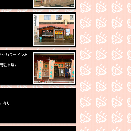
さひかわラーメン村
共用駐車場)
場
: 有り