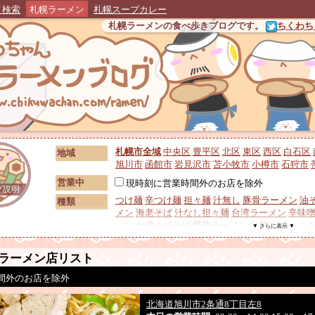
メ検索
札幌ラーメン
札幌スープカレー
札幌ラーメンの食べ歩きブログです。
ちくわちゃ
札幌市全域
中央区
豊平区
北区
東区
西区
白石区
地域
旭川市
函館市
岩見沢市
苫小牧市
小樽市
石狩市
営業中
現時刻に営業時間外のお店を除外
グ説明
つけ麺
辛つけ麺
担々麺
汁無し
豚骨ラーメン
油
種類
メン
海老そば
汁なし担々麺
台湾ラーメン
辛味
メン
台湾まぜそば
野菜ラーメン
中華そば
キム
▼ さらに表示 ▼
メン
広東麺・五目ラーメン
泡系ラーメン
背脂
カツラーメン
ワンタンメン
生姜ラーメン
ホルモ
トッピング
ラーメン店リスト
シュー
替え玉
レアチャーシュー
間外のお店を除外
鶏スープ
豚スープ
和風スープ
鶏白湯
鶏清湯
魚
スープ
ラーメン
ノーアニマル
ベジポタ系
鮮魚系
無化
北海道旭川市2条通8丁目左8
札幌味噌
二郎系
家系
村中系
旭川ラーメン
ご当