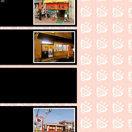
:30
イス
餃子
TKG
中華料理
ザンギ・唐揚げ
定
・メガ盛り
お酒が豊富
ちょい飲みセット
帯サービス
無料サービス
ご飯食べ放題
ク
プレミアム商品券使用可
製麺
カネジン食品
加藤ラーメン
一柳製麺
札
山製麺
り
学割有り
朝ラー
通し営業
24時以降も営
ト
お土産
本日営業時間変更あり
ポケストッ
中央・南アクション
らの道札幌１参加店
ら
幌４参加店
らの道札幌５参加店
らの道札幌
横丁
札幌らーめん共和国
N
SAPICA
LINEPay
merpay
d払い
楽天Pay