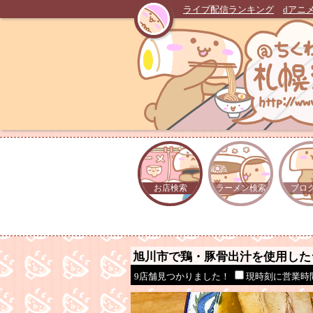
ライブ配信ランキング
dアニ
お店検索
ラーメン検索
ブロ
旭川市で鶏・豚骨出汁を使用した
9店舗見つかりました！
現時刻に営業時