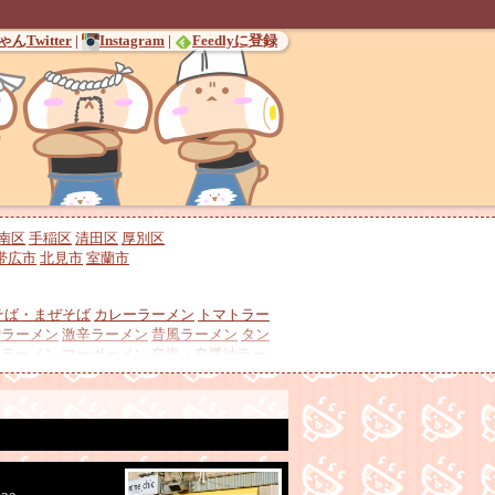
んTwitter
|
Instagram
|
Feedlyに登録
南区
手稲区
清田区
厚別区
帯広市
北見市
室蘭市
そば・まぜそば
カレーラーメン
トマトラー
噌ラーメン
激辛ラーメン
昔風ラーメン
タン
チラーメン
マーボーメン
辛塩・辛醤油ラー
冷やしラーメン
酸辣湯麺
ンラーメン
バターコーンラーメン
鶏チャー
介豚骨
煮干しラーメン
貝出汁ラーメン
羊骨
調
地ラーメン
ミシュランガイド・ビブグルマ