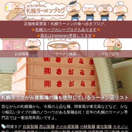
店舗検索豊富！札幌ラーメンの食べ歩きブログ。
★
札幌スープカレーブログもあります
★
★
最近はInstagram更新してます
★
お店検索
ラーメン検索
ブログ説明
札幌市でさがみ屋製麺の麺を使用しているラーメン店リスト
昔ながらの札幌麺から、今風の上品な麺、関東風や東北風などなど、かな
り幅広いタイプの麺のノウハウがある製麺会社！近年の札幌のラーメン専
門店では一番採用率高いですよ。
関連タグ
自家製麺
西山製麺
さがみ屋製麺
小林製麺
森住製麺
カネジン
食品
一柳製麺
加藤ラーメン
和田山製麺
札幌製麺
須藤製麺
円山製麺
自家