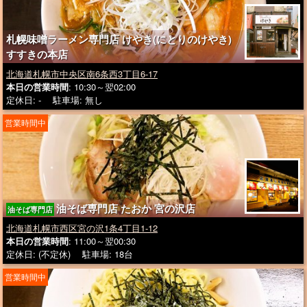
札幌味噌ラーメン専門店 けやき(にとりのけやき)
すすきの本店
北海道札幌市中央区南6条西3丁目6-17
本日の営業時間
: 10:30～翌02:00
定休日: - 駐車場: 無し
営業時間中
油そば専門店 たおか 宮の沢店
油そば専門店
北海道札幌市西区宮の沢1条4丁目1-12
本日の営業時間
: 11:00～翌00:30
定休日: (不定休) 駐車場: 18台
営業時間中