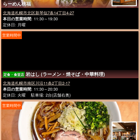
らーめん桃福
北海道札幌市北区新琴似7条14丁目4-27
本日の営業時間
: 11:30～19:30
定休日: 月曜
営業時間中
岩はし (ラーメン・焼そば・中華料理)
定食・食堂店
北海道札幌市南区川沿11条2丁目2-17
本日の営業時間
: 11:30～20:30
定休日: 火曜 駐車場: 2台(店舗右奥)
営業時間中