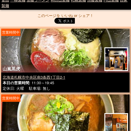
製麺
このページを いいね or シェア！
営業時間中
山嵐黒虎
北海道札幌市中央区南3条西1丁目2-1
本日の営業時間
: 11:30～19:45
定休日: 火曜 駐車場: 無し
営業時間中