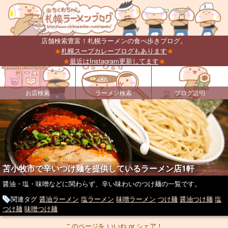
店舗検索豊富！札幌ラーメンの食べ歩きブログ。
★
札幌スープカレーブログもあります
★
★
最近はInstagram更新してます
★
お店検索
ラーメン検索
ブログ説明
苫小牧市で辛いつけ麺を提供しているラーメン店1軒
醤油・塩・味噌などに関わらず、辛い味わいのつけ麺の一覧です。
関連タグ
醤油ラーメン
塩ラーメン
味噌ラーメン
つけ麺
醤油つけ麺
塩
つけ麺
味噌つけ麺
このページを いいね or シェア！