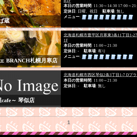
系統
B1F
ン
本日の営業時間
: 11:30～14:30 17:00～21
定休日
: 日曜、祝日
駐車場
: 無し
チャーハン
焼きそば
あんかけ焼きそば
カレーラ
メニュー
メニュー
:
食メニュー
寿司・海鮮丼
ワンメニュー
デカ盛り
ば蔵
ワンコイン
ランチメニュー
セットメニュー
時間
お得
ーポン券
ポイントカード
ひとりめし参加店
札幌
北海道札幌市豊平区月寒東3条11丁目1-2
自家製麺
さがみ屋製麺
西山製麺
森住製麺
小林
製麺会社
1F
幌製麺
和田山製麺
熊さん株式会社
須藤製麺
円
本日の営業時間
: 11:00～21:30
半麺割引有り
定休日
お子様ラーメン有り
: -
駐車場
: 有り
小上がり席有
サービス
業
早めにオープン
メニュー
:
無料Wi-Fi
喫煙可
テイクアウ
ェ BRANCH札幌月寒店
プ
東区アクション
豊平アクション
清田アクション
イベント
の道札幌２参加店
北海道札幌市西区琴似2条3丁目1-7 Dプ
らの道札幌３参加店
らの道札
6参加店
本日の営業時間
: 11:00～21:30
定休日
: -
駐車場
: 無し
フードコート
元祖札幌ラーメン横丁
新ラーメン
集合施設
Credit
QUICPay
iD
Suica
Edy
PayPay
nanaco
WAO
決済方法
cafe～ 琴似店
auPAY
1