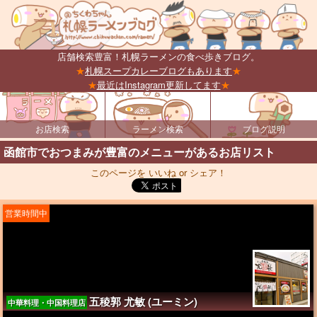
店舗検索豊富！札幌ラーメンの食べ歩きブログ。
★
札幌スープカレーブログもあります
★
★
最近はInstagram更新してます
★
お店検索
ラーメン検索
ブログ説明
函館市でおつまみが豊富のメニューがあるお店リスト
このページを いいね or シェア！
営業時間中
五稜郭 尤敏 (ユーミン)
中華料理・中国料理店