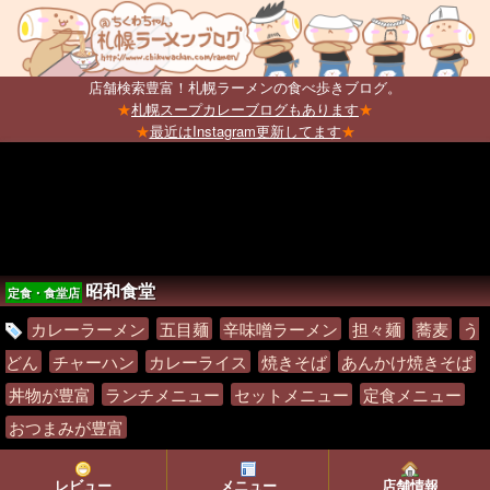
店舗検索豊富！札幌ラーメンの食べ歩きブログ。
★
札幌スープカレーブログもあります
★
★
最近はInstagram更新してます
★
昭和食堂
定食・食堂店
カレーラーメン
五目麺
辛味噌ラーメン
担々麺
蕎麦
う
どん
チャーハン
カレーライス
焼きそば
あんかけ焼きそば
丼物が豊富
ランチメニュー
セットメニュー
定食メニュー
おつまみが豊富
レビュー
メニュー
店舗情報