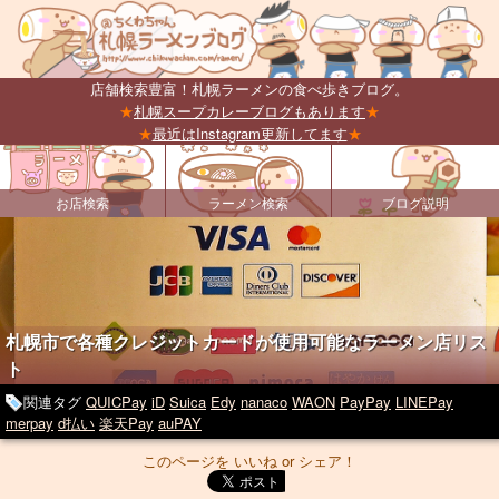
店舗検索豊富！札幌ラーメンの食べ歩きブログ。
★
札幌スープカレーブログもあります
★
★
最近はInstagram更新してます
★
お店検索
ラーメン検索
ブログ説明
札幌市で各種クレジットカードが使用可能なラーメン店リス
ト
関連タグ
QUICPay
iD
Suica
Edy
nanaco
WAON
PayPay
LINEPay
merpay
d払い
楽天Pay
auPAY
このページを いいね or シェア！