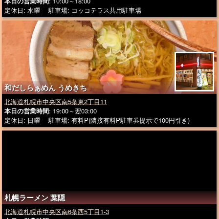
本日の営業時間
: 10:00～18:00
定休日: 水曜 駐車場: コッコテラス共用駐車場
和だしらぁめん うめきち
北海道札幌市中央区南5条東2丁目11
本日の営業時間
: 19:00～翌03:00
定休日: 日曜 駐車場: 有料P(隣接有料P駐車券提示で100円引き)
札幌ラーメン 葉隠
北海道札幌市中央区南6条西5丁目1-3