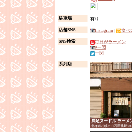
駐車場
有り
店舗SNS
Instagram
|
食べ
SNS検索
毎日がラーメン
#一閃
一閃
系列店
満足ヌードル ラーメ
北海道札幌市白石区北郷3条9