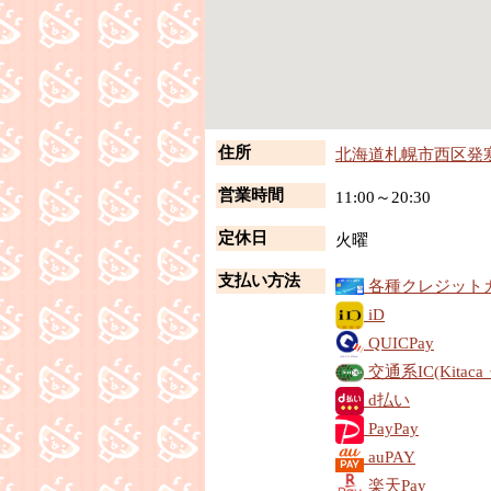
住所
北海道札幌市西区発寒1
営業時間
11:00～20:30
定休日
火曜
支払い方法
各種クレジット
iD
QUICPay
交通系IC(Kitaca
d払い
PayPay
auPAY
楽天Pay