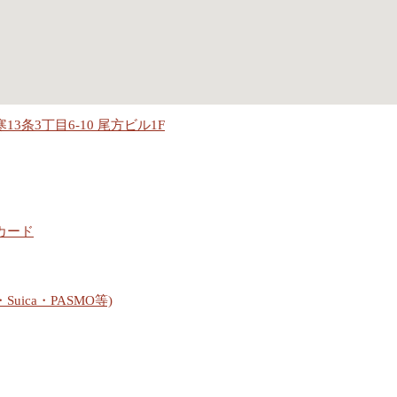
3条3丁目6-10 尾方ビル1F
カード
・Suica・PASMO等)