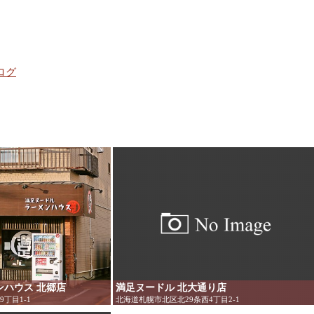
ログ
ンハウス 北郷店
満足ヌードル 北大通り店
丁目1-1
北海道札幌市北区北29条西4丁目2-1