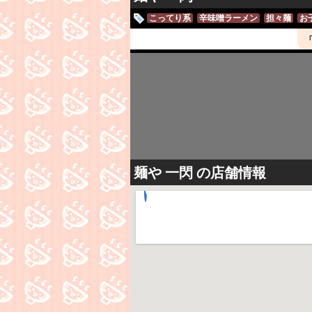
こってり系
辛味噌ラーメン
担々麺
お
麺や 一閃
の店舗情報