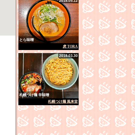
2018.05.12
とら味噌
虎 TORA
2018.03.30
札幌つけ麺 辛味噌
札幌つけ麺 風来堂