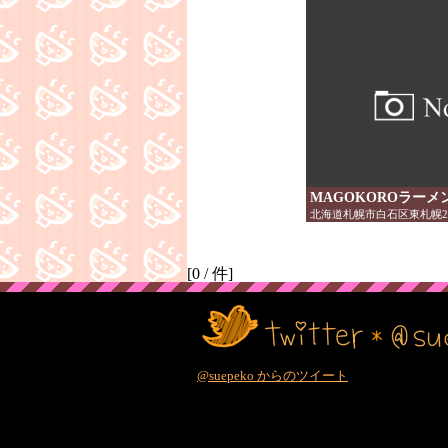
MAGOKOROラーメ
北海道札幌市白石区東札幌2条
[
0
/
件]
@suepeko からのツイート