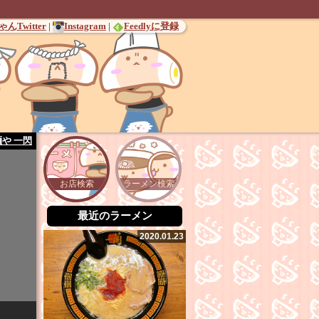
んTwitter
|
Instagram
|
Feedlyに登録
麺や 一閃
お店検索
ラーメン検索
最近のラーメン
2020.01.23