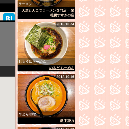
ラーメン
天然とんこつラーメン専門店 一蘭
札幌すすきの店
2018.10.24
しょうゆらーめん
のるど らーめん
2018.10.16
辛とら味噌
虎 TORA