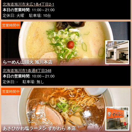
北海道旭川市末広1条4丁目2-1
本日の営業時間
: 11:00～21:00
定休日: 火曜 駐車場: 10台
営業時間中
らーめん山頭火 旭川本店
北海道旭川市1条通8丁目348
本日の営業時間
: 10:00～21:00
定休日: - 駐車場: 無し
営業時間中
あさひかわ塩ラーメン すがわら 本店