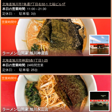
北海道旭川市7条通7丁目右32-1 七福ビル1F
本日の営業時間
: 11:00～21:30
定休日: - 駐車場: 3台
営業時間中
ラーメン山岡家 旭川神居店
北海道旭川市神居5条1丁目1-25
本日の営業時間
: 24時間営業
定休日: - 駐車場: 25台
営業時間中
ラーメン山岡家 旭川永山店