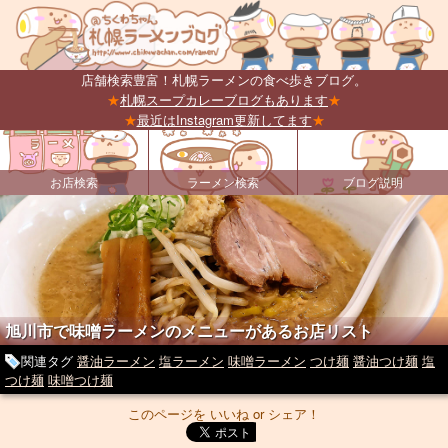
店舗検索豊富！札幌ラーメンの食べ歩きブログ。
★
札幌スープカレーブログもあります
★
★
最近はInstagram更新してます
★
お店検索
ラーメン検索
ブログ説明
旭川市で味噌ラーメンのメニューがあるお店リスト
関連タグ
醤油ラーメン
塩ラーメン
味噌ラーメン
つけ麺
醤油つけ麺
塩
つけ麺
味噌つけ麺
このページを いいね or シェア！