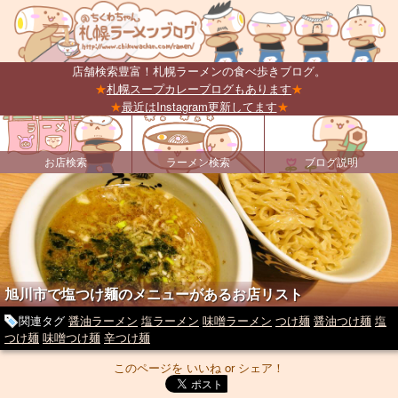
店舗検索豊富！札幌ラーメンの食べ歩きブログ。
★
札幌スープカレーブログもあります
★
★
最近はInstagram更新してます
★
お店検索
ラーメン検索
ブログ説明
旭川市で塩つけ麺のメニューがあるお店リスト
関連タグ
醤油ラーメン
塩ラーメン
味噌ラーメン
つけ麺
醤油つけ麺
塩
つけ麺
味噌つけ麺
辛つけ麺
このページを いいね or シェア！