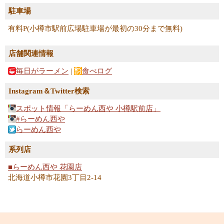
駐車場
有料P(小樽市駅前広場駐車場が最初の30分まで無料)
店舗関連情報
毎日がラーメン
|
食べログ
Instagram＆Twitter検索
スポット情報「らーめん西や 小樽駅前店」
#らーめん西や
らーめん西や
系列店
■らーめん西や 花園店
北海道小樽市花園3丁目2-14