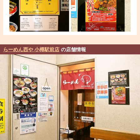
らーめん西や 小樽駅前店
の店舗情報