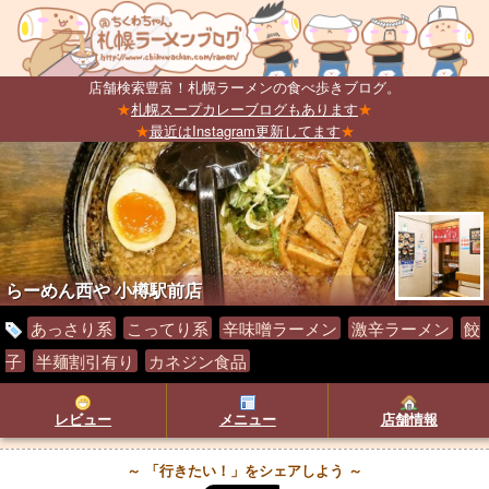
店舗検索豊富！札幌ラーメンの食べ歩きブログ。
★
札幌スープカレーブログもあります
★
★
最近はInstagram更新してます
★
らーめん西や 小樽駅前店
あっさり系
こってり系
辛味噌ラーメン
激辛ラーメン
餃
子
半麺割引有り
カネジン食品
レビュー
メニュー
店舗情報
～ 「行きたい！」をシェアしよう ～