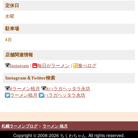
定休日
水曜
駐車場
4台
店舗関連情報
Instagram
|
毎日がラーメン
|
食べログ
Instagram＆Twitter検索
#ラーメン暁月
#ハラガヘッタラ永坊
ラーメン暁月
ハラガヘッタラ永坊
札幌ラーメンブログ
>
ラーメン 暁月
Copyright © 2008-
2026 ちくわちゃん. All rights reserved.