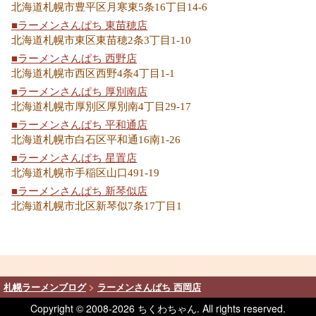
北海道札幌市豊平区月寒東5条16丁目14-6
■ラーメンさんぱち 東苗穂店
北海道札幌市東区東苗穂2条3丁目1-10
■ラーメンさんぱち 西野店
北海道札幌市西区西野4条4丁目1-1
■ラーメンさんぱち 厚別南店
北海道札幌市厚別区厚別南4丁目29-17
■ラーメンさんぱち 平和通店
北海道札幌市白石区平和通16南1-26
■ラーメンさんぱち 星置店
北海道札幌市手稲区山口491-19
■ラーメンさんぱち 新琴似店
北海道札幌市北区新琴似7条17丁目1
札幌ラーメンブログ
>
ラーメンさんぱち 西岡店
Copyright © 2008-
2026 ちくわちゃん. All rights reserved.