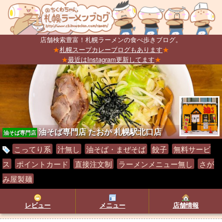
店舗検索豊富！札幌ラーメンの食べ歩きブログ。
★
札幌スープカレーブログもあります
★
★
最近はInstagram更新してます
★
油そば専門店 たおか 札幌駅北口店
油そば専門店
こってり系
汁無し
油そば・まぜそば
餃子
無料サービ
ス
ポイントカード
直接注文制
ラーメンメニュー無し
さが
み屋製麺
レビュー
メニュー
店舗情報