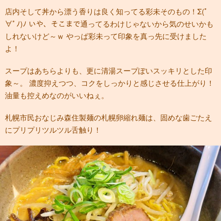
店内そして丼から漂う香りは良く知ってる彩未そのもの！Σ(ﾟ
∀ﾟﾉ)ﾉ いや、そこまで通ってるわけじゃないから気のせいかも
しれないけど～ｗ やっぱ彩未って印象を真っ先に受けました
よ！
スープはあちらよりも、更に清湯スープぽいスッキリとした印
象～。 濃度抑えつつ、コクをしっかりと感じさせる仕上がり！
油量も控えめなのがいいねぇ。
札幌市民おなじみ森住製麺の札幌卵縮れ麺は、固めな歯ごたえ
にプリプリツルツル舌触り！