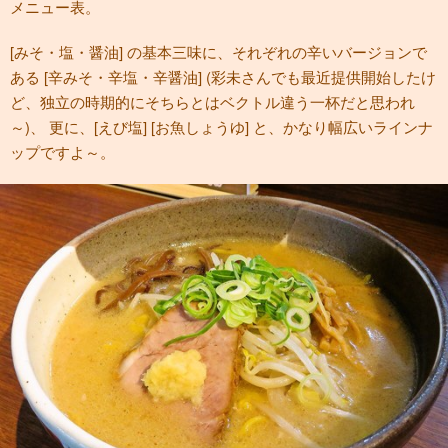
メニュー表。
[みそ・塩・醤油] の基本三味に、それぞれの辛いバージョンで
ある [辛みそ・辛塩・辛醤油] (彩未さんでも最近提供開始したけ
ど、独立の時期的にそちらとはベクトル違う一杯だと思われ
～)、 更に、[えび塩] [お魚しょうゆ] と、かなり幅広いラインナ
ップですよ～。