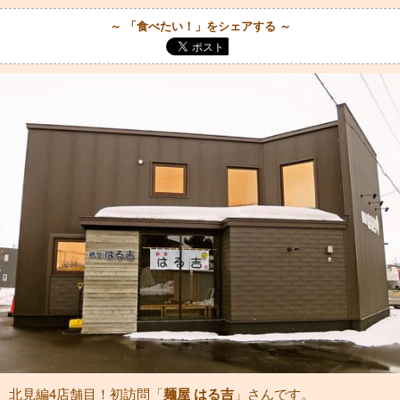
～ 「食べたい！」をシェアする ～
北見編4店舗目！初訪問「
麺屋 はる吉
」さんです。