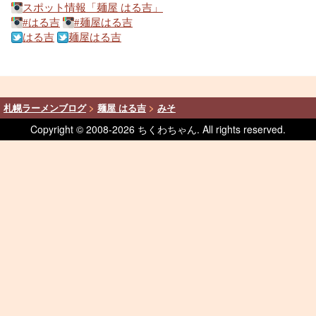
スポット情報「麺屋 はる吉」
#はる吉
#麺屋はる吉
はる吉
麺屋はる吉
札幌ラーメンブログ
>
麺屋 はる吉
>
みそ
Copyright © 2008-
2026 ちくわちゃん. All rights reserved.