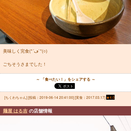
美味しく完食(*´ڡ`*(○)
ごちそうさまでした！
～ 「食べたい！」をシェアする ～
[
ちくわちゃん
] [投稿：
2019-06-14 20:41:00
] [実食：2017.03.17]
★4.0
麺屋 はる吉
の店舗情報