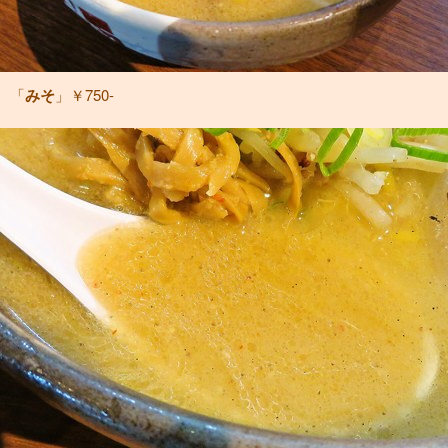
「
みそ
」￥750-