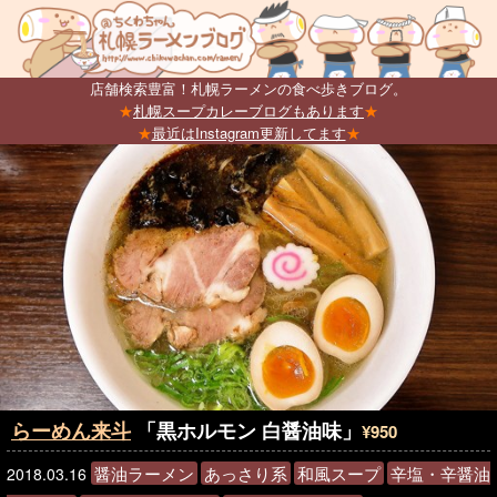
店舗検索豊富！札幌ラーメンの食べ歩きブログ。
★
札幌スープカレーブログもあります
★
★
最近はInstagram更新してます
★
らーめん来斗
「黒ホルモン 白醤油味」
¥950
醤油ラーメン
あっさり系
和風スープ
辛塩・辛醤油
2018.03.16