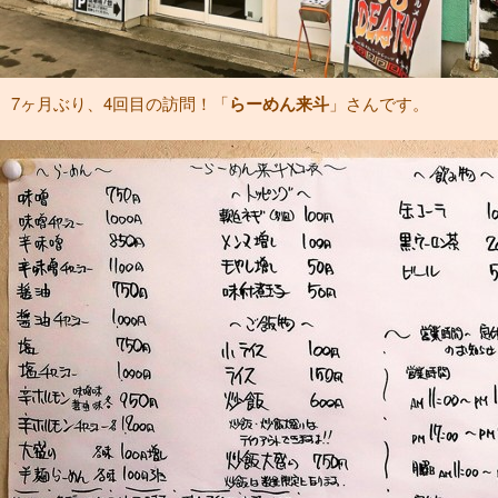
7ヶ月ぶり、4回目の訪問！「
らーめん来斗
」さんです。