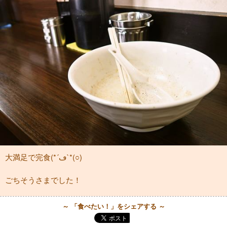
大満足で完食(*´ڡ`*(○)
ごちそうさまでした！
～ 「食べたい！」をシェアする ～