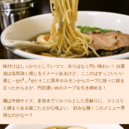
味付けはしっかりとしていつつ、尖りはなく円い味わい！ 白醤
油は塩気強く感じるイメージあるけど、ここのはすっごいいい
感じ～ლ(╹◡╹ლ) そこに黒辛ホルモンからスープに徐々に移る
立ったからさが、円目濃いめのスープを引き締める！
麺は中細サイズ、多加水でツルツルとした舌触りに、コリコリ
と纏まりある歯ごたえが心地よい、 好みな麺！このメニュー専
用なのかな〜？