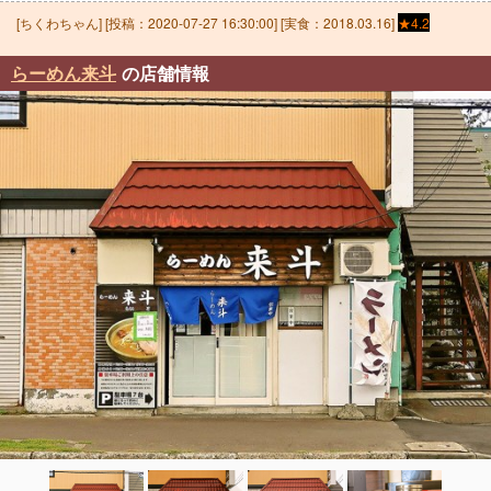
[
ちくわちゃん
] [投稿：
2020-07-27 16:30:00
] [実食：2018.03.16]
★4.2
らーめん来斗
の店舗情報