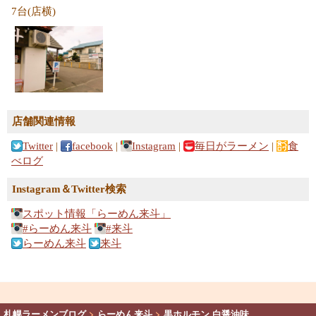
7台(店横)
店舗関連情報
Twitter
|
facebook
|
Instagram
|
毎日がラーメン
|
食
べログ
Instagram＆Twitter検索
スポット情報「らーめん来斗」
#らーめん来斗
#来斗
らーめん来斗
来斗
札幌ラーメンブログ
>
らーめん来斗
>
黒ホルモン 白醤油味