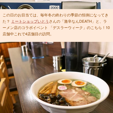
この日のお目当ては、毎年冬の終わりの季節の恒例になってき
た？
ミートショップいとう
さんの「激辛なんDEATH」と、ラ
ーメン店のコラボイベント 「デスラーウィーク」のこちら！10
店舗中これで4店舗目の訪問。