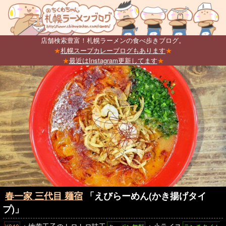
店舗検索豊富！札幌ラーメンの食べ歩きブログ。
★
札幌スープカレーブログもあります
★
★
最近はInstagram更新してます
★
春一家 三代目 麺宿
「えびらーめん(かき揚げタイ
プ)」