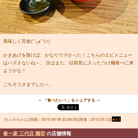
美味しく完食(*´ڡ`*(○)
かきあげを除けば、かなりウマかった！こちらのエビメニュー
はハズさないね～。 次はまた、以前気に入ったつけ麺食べに来
ようかな！
ごちそうさまでした～。
～ 「食べたい！」をシェアする ～
[
ちくわちゃん
] [投稿：
2015-06-06 22:08:00
] [実食：2015.05.12]
★4.1
春一家 三代目 麺宿
の店舗情報