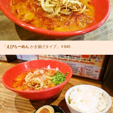
「
えびらーめん
かき揚げタイプ」￥840-