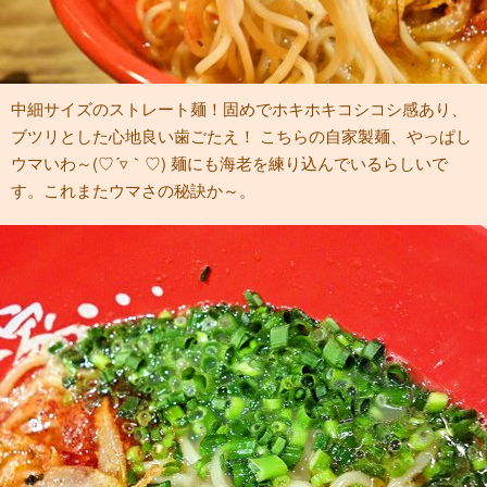
中細サイズのストレート麺！固めでホキホキコシコシ感あり、
ブツリとした心地良い歯ごたえ！ こちらの自家製麺、やっぱし
ウマいわ～(♡´▿｀♡) 麺にも海老を練り込んでいるらしいで
す。これまたウマさの秘訣か～。