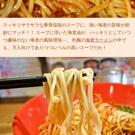
スッキリサラサラな豚骨塩味のスープに、強い海老の旨味が絶
妙にマッチ！！ スープに浮いた海老油が、ハッキリとしていつ
つ嫌味のない海老の風味増強～。 札幌の
海老ラーメン
の中で
も、万人向けでありつつレベルの高いスープだわ！