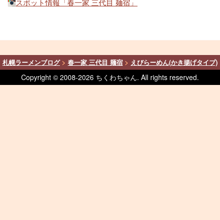
スポット情報「春一家 三代目 麺宿」
札幌ラーメンブログ
>
春一家 三代目 麺宿
>
えびらーめん(かき揚げタイプ)
Copyright © 2008-
2026 ちくわちゃん. All rights reserved.