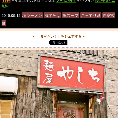
＋地黄玉子のトロトロ味玉
＋小ライス
¥840
クーポン無料
ランチタイム
無料
塩ラーメン
海老そば
豚スープ
こってり系
自家製
2015.05.12
麺
～ 「食べたい！」をシェアする ～