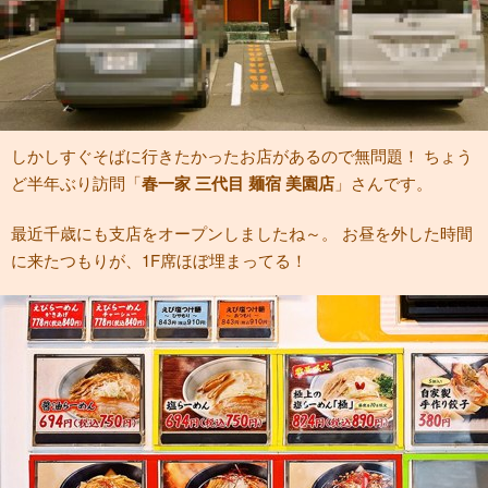
しかしすぐそばに行きたかったお店があるので無問題！ ちょう
ど半年ぶり訪問「
春一家 三代目 麺宿 美園店
」さんです。
最近千歳にも支店をオープンしましたね～。 お昼を外した時間
に来たつもりが、1F席ほぼ埋まってる！