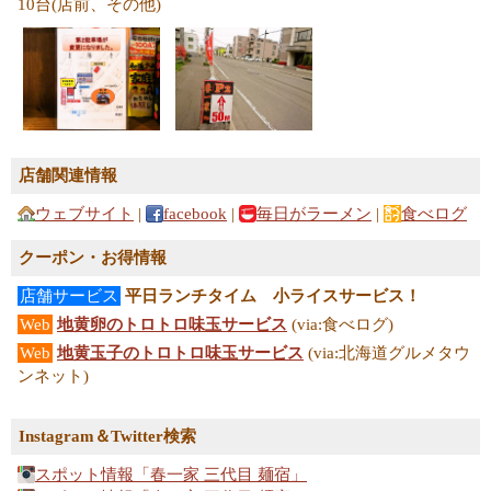
10台(店前、その他)
店舗関連情報
ウェブサイト
|
facebook
|
毎日がラーメン
|
食べログ
クーポン・お得情報
店舗サービス
平日ランチタイム 小ライスサービス！
Web
地黄卵のトロトロ味玉サービス
(via:食べログ)
Web
地黄玉子のトロトロ味玉サービス
(via:北海道グルメタウ
ンネット)
Instagram＆Twitter検索
スポット情報「春一家 三代目 麺宿」