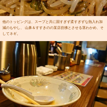
他のトッピングは、スープと共に固すぎず柔すぎずな熱入れ加
減のもやし、 山鼻＆すすきのの某店彷彿とさせる茎わかめ、そ
してネギ。