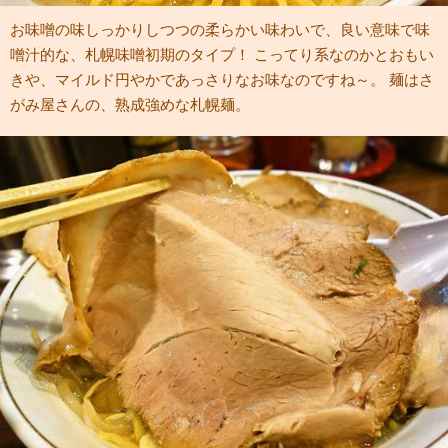
お味噌の味しっかりしつつの柔らかい味わいで、良い意味で味
噌汁的な、札幌味噌初期のタイプ！ こってり系なのかとおもい
きや、マイルド円やかであっさりなお味なのですね～。 麺はさ
がみ屋さんの、熟成強めな札幌麺。