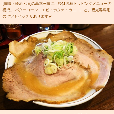
[味噌・醤油・塩]の基本三味に、後は各種トッピングメニューの
構成。 バターコーン・エビ・ホタテ・カニ……と、観光客専用
のヤツもバッチリありますｗ