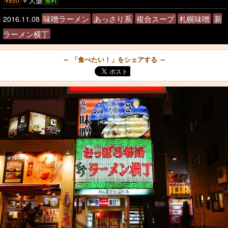
＋大盛
¥850
無料
味噌ラーメン
あっさり系
複合スープ
札幌味噌
新
2016.11.08
ラーメン横丁
～ 「食べたい！」をシェアする ～