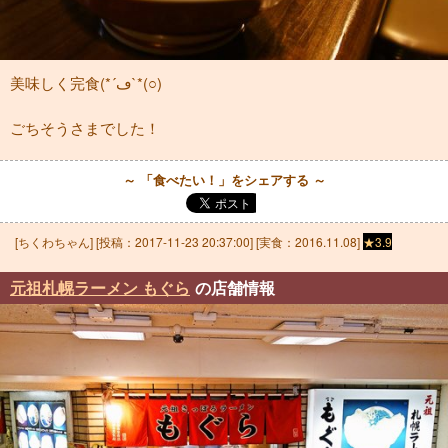
美味しく完食(*´ڡ`*(○)
ごちそうさまでした！
～ 「食べたい！」をシェアする ～
[
ちくわちゃん
] [投稿：
2017-11-23 20:37:00
] [実食：2016.11.08]
★3.9
元祖札幌ラーメン もぐら
の店舗情報