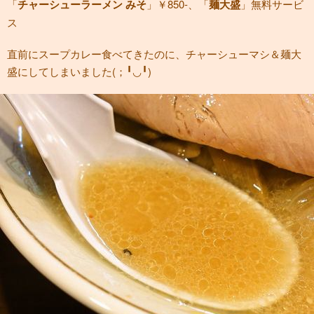
「
チャーシューラーメン みそ
」￥850-、「
麺大盛
」無料サービ
ス
直前にスープカレー食べてきたのに、チャーシューマシ＆麺大
盛にしてしまいました(；╹◡╹)