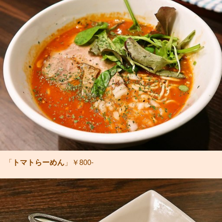
「
トマトらーめん
」￥800-