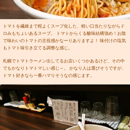
トマトを繊維まで程よくスープ化した、軽い口当たりながらド
ロみもちょいあるスープ。 トマトからくる酸味結構強め！お陰
で味わいのトマトの主役感かなーりありますよ！ 味付けの塩気
もトマト味引き立てる調整な感じ。
札幌でトマトラーメン出してるお店いくつかあるけど、その中
でもかなりトマトマしい感じ～。 かなり人は選びそうですが、
トマト好きなら一番ハマりそうなの感じます。