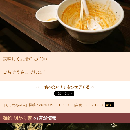
美味しく完食(*´ڡ`*(○)
ごちそうさまでした！
～ 「食べたい！」をシェアする ～
[
ちくわちゃん
] [投稿：
2020-06-13 11:00:00
] [実食：2017.12.27]
★3.9
麺処 明かり家
の店舗情報