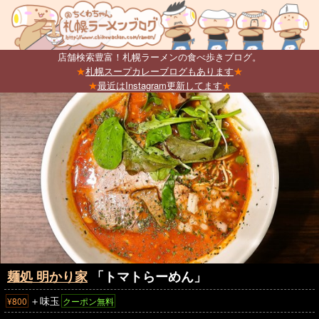
店舗検索豊富！札幌ラーメンの食べ歩きブログ。
★
札幌スープカレーブログもあります
★
★
最近はInstagram更新してます
★
麺処 明かり家
「トマトらーめん」
＋味玉
¥800
クーポン無料