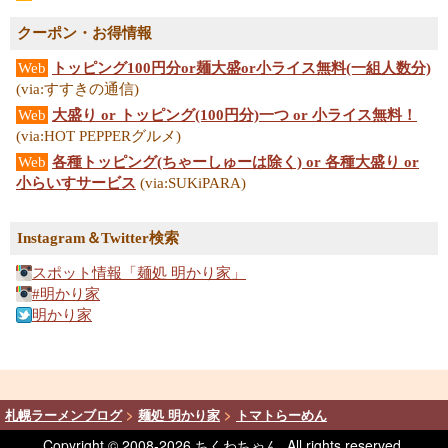
クーポン・お得情報
Web
トッピング100円分or麺大盛or小ライス無料(一組人数分)
(via:すすきの通信)
Web
大盛り or トッピング(100円分)一つ or 小ライス無料！
(via:HOT PEPPERグルメ)
Web
各種トッピング(ちゃーしゅーは除く) or 各種大盛り or
小らいすサービス
(via:SUKiPARA)
Instagram＆Twitter検索
スポット情報「麺処 明かり家」
#明かり家
明かり家
札幌ラーメンブログ
>
麺処 明かり家
>
トマトらーめん
Copyright © 2008-
2026 ちくわちゃん. All rights reserved.