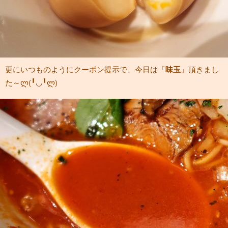
更にいつものようにクーポン提示で、今日は「
味玉
」頂きまし
た～ლ(╹◡╹ლ)