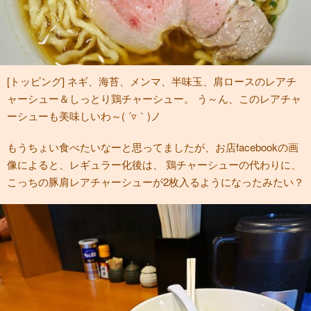
[トッピング] ネギ、海苔、メンマ、半味玉、肩ロースのレアチ
ャーシュー＆しっとり鶏チャーシュー。 う～ん、このレアチャ
ーシューも美味しいわ～( ´▿｀)ノ
もうちょい食べたいなーと思ってましたが、お店facebookの画
像によると、レギュラー化後は、 鶏チャーシューの代わりに、
こっちの豚肩レアチャーシューが2枚入るようになったみたい？