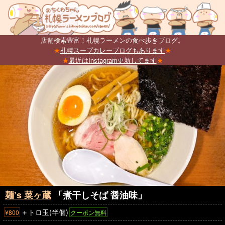
店舗検索豊富！札幌ラーメンの食べ歩きブログ。
★
札幌スープカレーブログもあります
★
★
最近はInstagram更新してます
★
麺’s 菜ヶ蔵
「煮干しそば 醤油味」
＋トロ玉(半個)
¥800
クーポン無料