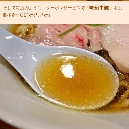
そして毎度のように、クーポンサービスで「
味玉(半個)
」を別
皿指定でGETლ(╹◡╹ლ)