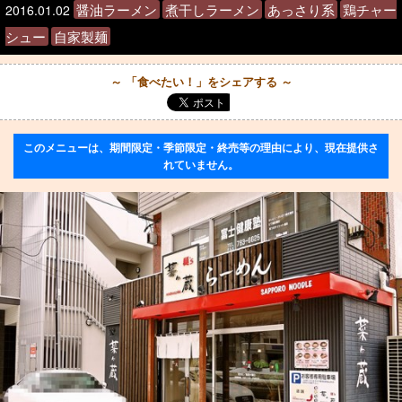
醤油ラーメン
煮干しラーメン
あっさり系
鶏チャー
2016.01.02
シュー
自家製麺
～ 「食べたい！」をシェアする ～
このメニューは、期間限定・季節限定・終売等の理由により、現在提供さ
れていません。