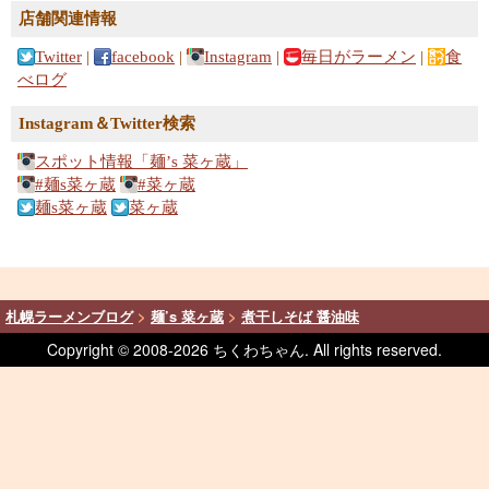
店舗関連情報
Twitter
|
facebook
|
Instagram
|
毎日がラーメン
|
食
べログ
Instagram＆Twitter検索
スポット情報「麺’s 菜ヶ蔵」
#麺s菜ヶ蔵
#菜ヶ蔵
麺s菜ヶ蔵
菜ヶ蔵
札幌ラーメンブログ
>
麺’s 菜ヶ蔵
>
煮干しそば 醤油味
Copyright © 2008-
2026 ちくわちゃん. All rights reserved.