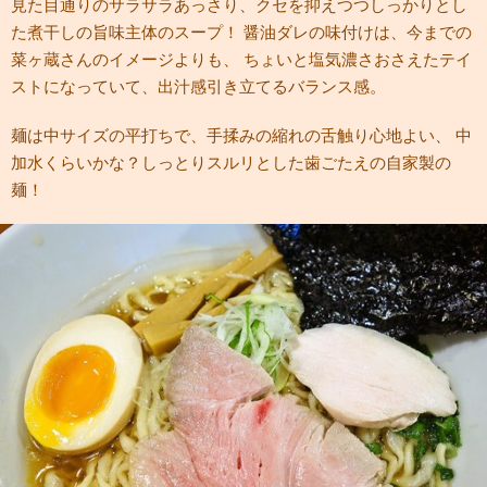
見た目通りのサラサラあっさり、クセを抑えつつしっかりとし
た煮干しの旨味主体のスープ！ 醤油ダレの味付けは、今までの
菜ヶ蔵さんのイメージよりも、 ちょいと塩気濃さおさえたテイ
ストになっていて、出汁感引き立てるバランス感。
麺は中サイズの平打ちで、手揉みの縮れの舌触り心地よい、 中
加水くらいかな？しっとりスルリとした歯ごたえの自家製の
麺！