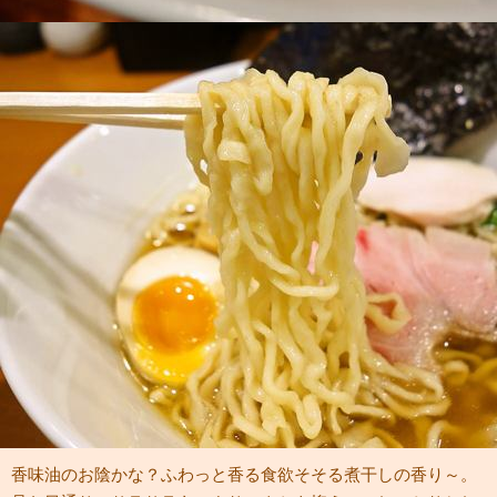
香味油のお陰かな？ふわっと香る食欲そそる煮干しの香り～。