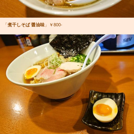
「
煮干しそば 醤油味
」￥800-