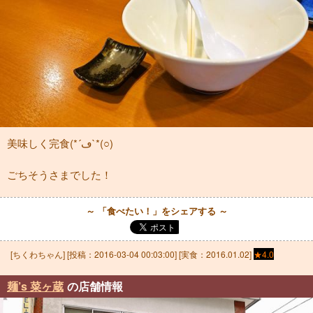
美味しく完食(*´ڡ`*(○)
ごちそうさまでした！
～ 「食べたい！」をシェアする ～
[
ちくわちゃん
] [投稿：
2016-03-04 00:03:00
] [実食：2016.01.02]
★4.0
麺’s 菜ヶ蔵
の店舗情報