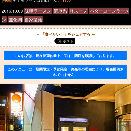
＋十勝マッシュの肉だんご
¥900
¥300
味噌ラーメン
濃厚系
豚スープ
バターコーンラーメ
2016.10.09
ン
無化調
自家製麺
～ 「食べたい！」をシェアする ～
このお店は、現在長期休業中、又は、閉店を確認しております。
このメニューは、期間限定・季節限定・終売等の理由により、現在提供さ
れていません。