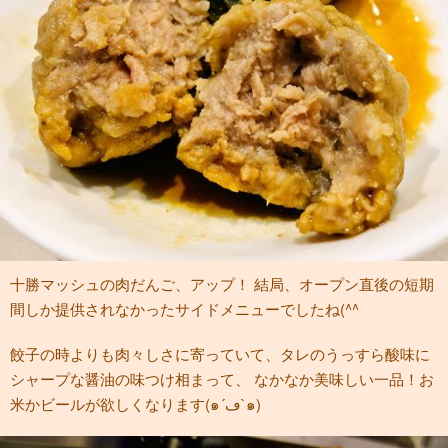
十勝マッシュの肉だんご、アップ！ 結局、オープン直後の短期
間しか提供されなかったサイドメニューでしたね(^^ゞ
餃子の時よりも肉々しさに寄っていて、タレのうっすら酸味に
シャープな醤油の味つけ相まって、 なかなか美味しい一品！お
米かビールが欲しくなります(๑´ڡ`๑)