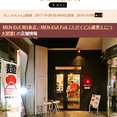
[
ちくわちゃん
] [投稿：
2017-10-29 03:34:00
] [実食：2016.10.09]
★3.9
MEN-EIJI 南3条店／MEN-EIJI Full. [スガイビル建替えにつ
き閉業]
の店舗情報