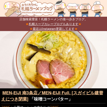
店舗検索豊富！札幌ラーメンの食べ歩きブログ。
★
札幌スープカレーブログもあります
★
★
最近はInstagram更新してます
★
MEN-EIJI 南3条店／MEN-EIJI Full. [スガイビル建替
えにつき閉業]
「味噌コーンバター」