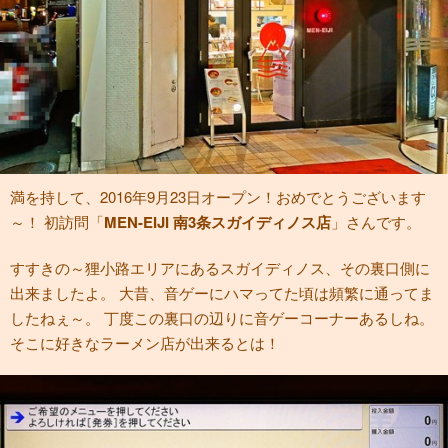
満を持して、2016年9月23日オープン！おめでとうございます
～！ 初訪問「
MEN-EIJI 南3条スガイディノス店
」さんです。
すすきの～狸小路エリアにあるスガイディノス、その裏口側に
出来ましたよ。 大昔、音ゲーにハマってた頃は頻繁に通ってま
したねぇ～。 丁度この裏口の辺りに音ゲーコーナーあるしね。
そこに好きなラーメン店が出来るとは！