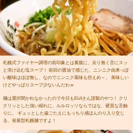
札幌式ファイヤー調理の前印象とは裏腹に、尖り無く舌にスッ
と溶け込む塩スープ！ 前回の醤油で感じた、ニンニク由来っぽ
い酸味はほぼ無し、なのでニンニク風味も控えめ～。 美味しい
けどやっぱりスープ少ないんだわｗ
麺は選択聞かれなかったので今日もEIJIさん謹製のやつ！ クリ
クリッとした強い縮れに、ルルロッソならではな、硬質な舌触
りに、 ギュッとした歯ごたえにもっちり感ほんのり入り交じ
る、発展型札幌麺ですよ！