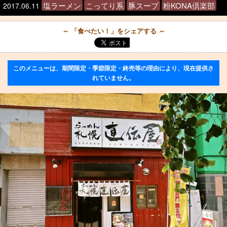
塩ラーメン
こってり系
豚スープ
粉KONA倶楽部
2017.06.11
～ 「食べたい！」をシェアする ～
このメニューは、期間限定・季節限定・終売等の理由により、現在提供さ
れていません。