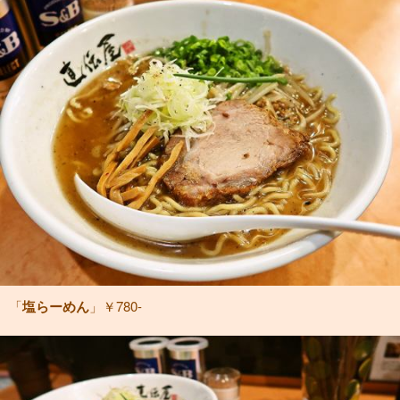
「
塩らーめん
」￥780-