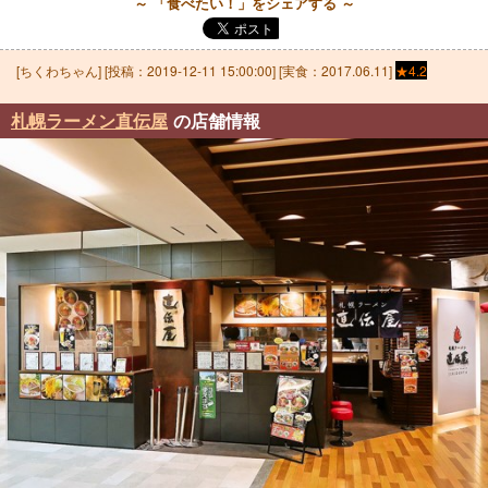
～ 「食べたい！」をシェアする ～
[
ちくわちゃん
] [投稿：
2019-12-11 15:00:00
] [実食：2017.06.11]
★4.2
札幌ラーメン直伝屋
の店舗情報