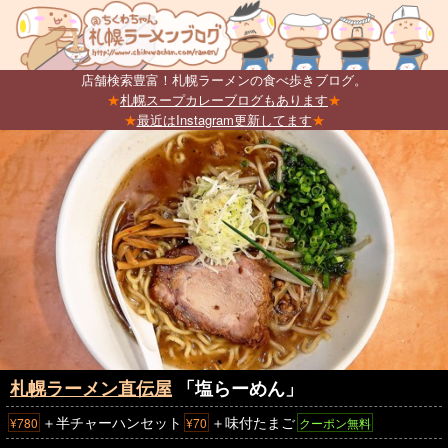
店舗検索豊富！札幌ラーメンの食べ歩きブログ。
★
札幌スープカレーブログもあります
★
★
最近はInstagram更新してます
★
札幌ラーメン直伝屋
「塩らーめん」
＋半チャーハンセット
＋味付たまご
¥780
¥70
クーポン無料