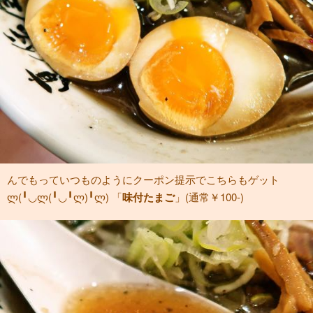
んでもっていつものようにクーポン提示でこちらもゲット
ლ(╹◡ლ(╹◡╹ლ)╹ლ) 「
味付たまご
」(通常￥100-)