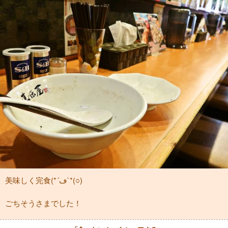
美味しく完食(*´ڡ`*(○)
ごちそうさまでした！