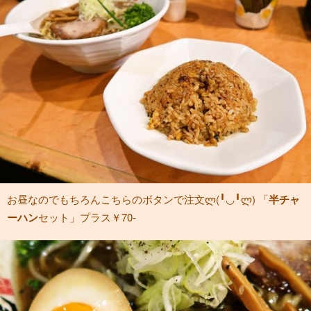
お昼なのでもちろんこちらのボタンで注文ლ(╹◡╹ლ) 「
半チャ
ーハン
セット」プラス￥70-