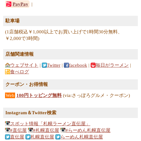
PayPay
駐車場
(1店舗税込￥1,000以上でお買い上げで1時間30分無料、
￥2,000で3時間)
店舗関連情報
ウェブサイト
|
Twitter
|
facebook
|
毎日がラーメン
|
食べログ
クーポン・お得情報
Web
100円トッピング無料
(via:さっぽろグルメ・クーポン)
Instagram＆Twitter検索
スポット情報「札幌ラーメン直伝屋」
#直伝屋
#札幌直伝屋
#らーめん札幌直伝屋
直伝屋
札幌直伝屋
らーめん札幌直伝屋